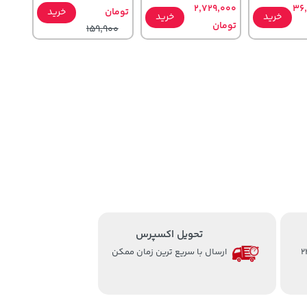
2,729,000
36
تومان
خرید
خرید
خرید
تومان
159,900
141,000
315,900
104
تومان
خرید
خرید
خرید
تومان
165,900
تحویل اکسپرس
از ساعت 8 الی 24
ارسال با سریع ترین زمان ممکن