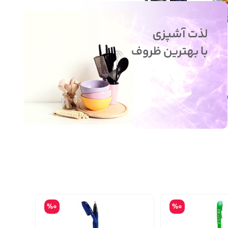
هنگ و
سایر محصولات
%0
%0