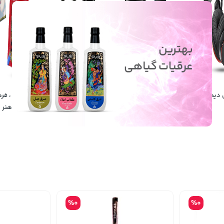
 دیجیتال
لوازم آرایشی و
خانه و آشپزخانه
آموزش ، فر
بهداشتی
هنر
%0
%0