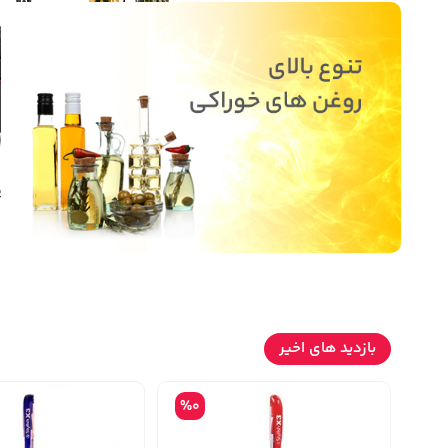
نوشیدنی ها
روشنایی و الکتریکی
سوپر مارکت
کالای
بازدید های اخیر
%0
%0