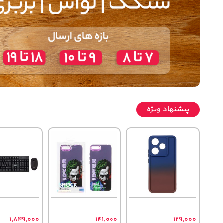
پیشنهاد ویژه
1,849,000
141,000
129,000