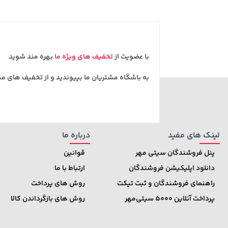
22,880,000
169,900
169,900
خرید
خرید
تومان
تومان
تومان
با عضویت از
تخفیف های ویژه ما
بهره مند شوید
به باشگاه مشتریان ما بپیوندید و از تخفیف های م
لینک های مفید
درباره ما
پنل فروشندگان سیتی مهر
قوانین
دانلود اپلیکیشن فروشندگان
ارتباط با ما
راهنمای فروشندگان و ثبت تیکت
روش های پرداخت
پرداخت آنلاین 5000 سیتی‌مهر
روش های بازگرداندن کالا