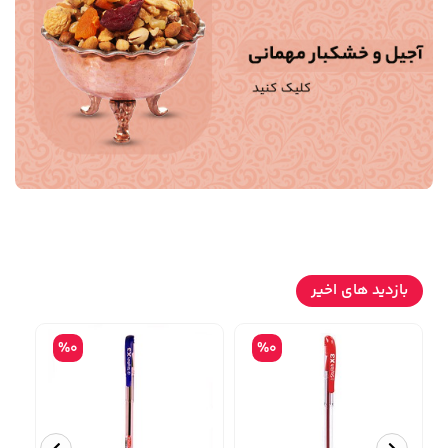
بازدید های اخیر
%0
%0