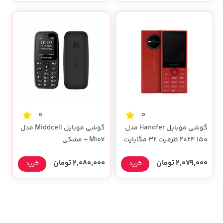
0
0
گوشی موبایل Hanofer مدل
گوشی موبایل Middcell مدل
150 2024 ظرفیت 32 مگابایت
M107 - مشکی
- قرمز (سه ماه تعویض)
2,079,000 تومان
2,080,000 تومان
خرید
خرید