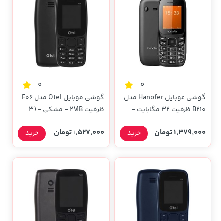
0
0
گوشی موبایل Hanofer مدل
گوشی موبایل Otel مدل F06
B210 ظرفیت 32 مگابایت -
ظرفیت 2MB - مشکی - (3
مشکی (سه ماه تعویض)
ماه گارانتی تعویض)
1,379,000 تومان
1,527,000 تومان
خرید
خرید