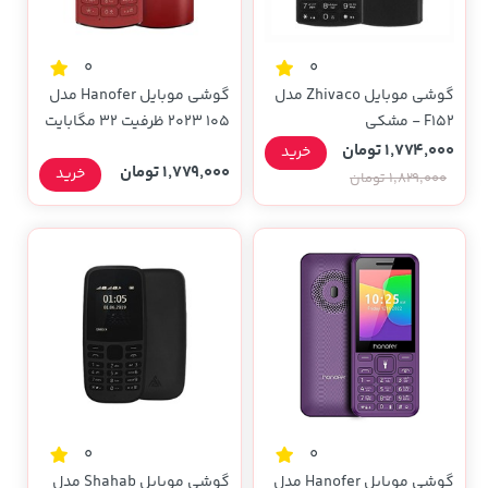
0
0
گوشی موبایل Zhivaco مدل
گوشی موبایل Hanofer مدل
F152 - مشکی
105 2023 ظرفیت 32 مگابایت
- قرمز (سه ماه تعویض)
1,774,000 تومان
خرید
1,779,000 تومان
خرید
1,829,000 تومان
0
0
گوشی موبایل Hanofer مدل
گوشی موبایل Shahab مدل