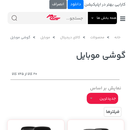
دانلود
انصراف
کارایی بهتر در اپلیکیشن
همه بخش ها
خانه
محصولات
کالای دیجیتال
موبایل
گوشی موبایل
گوشی موبایل
20 کالا از 725 کالا
نمایش بر اساس
جدیدترین
فیلترها