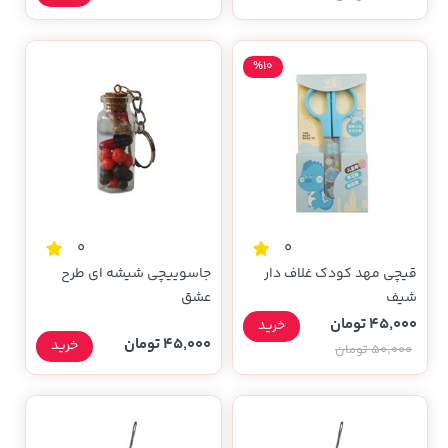
%10
0
0
قیچی مهد کودک غلاف دار
جاسوییچی شیشه ای طرح
شیف
عشق
45,000 تومان
خرید
45,000 تومان
خرید
50,000 تومان