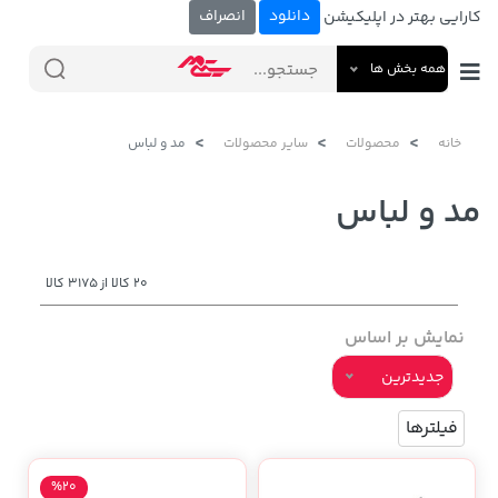
دانلود
انصراف
کارایی بهتر در اپلیکیشن
همه بخش ها
خانه
محصولات
سایر محصولات
مد و لباس
مد و لباس
20 کالا از 3175 کالا
نمایش بر اساس
جدیدترین
فیلترها
%20