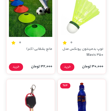
0
0
توپ بدمینتون یونکس مدل
مانع بشقابی (کنز)
Mavis 350
30,000 تومان
32,000 تومان
خرید
خرید
%14