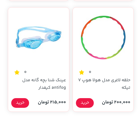
0
0
حلقه لاغری مدل هولا هوپ 7
عینک شنا بچه گانه مدل
تیکه
antifog کیفدار
200,000 تومان
215,000 تومان
خرید
خرید