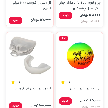
چراغ قوه Life Gear دارای چراغ
ژل آتش زا فارست 300 میلی
رنگی مدل چشمک زن
لیتری
55,000 تومان
خرید
57,000 تومان
خرید
65,000 تومان
%15
0
0
توپ بادی مدل ساحلی
لثه رزمی ایرانی قوطی دار
85,000 تومان
خرید
100,000 تومان
خرید
100,000 تومان