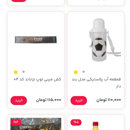
0
0
قمقمه آب پلاستیکی مدل بند
کش مینی لوپ تراباند کد 04
دار
110,000 تومان
115,000 تومان
خرید
خرید
%4
%5