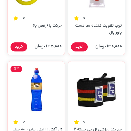
0
0
توپ تقویت کننده مچ دست
حرکت پا (رقص پا)
پاور بال
130,000 تومان
135,000 تومان
خرید
خرید
%3
0
0
مچ بند ورزشی ال پی بسته 2
ژل آتش زا ایزی فایر 800 میلی