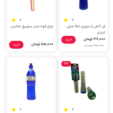
0
0
ژل آتش زا سوری 250 میلی
چراغ قوه مدل سوییچ ماشین
لیتری
39,000 تومان
خرید
55,000 تومان
خرید
45,000 تومان
%16
0
0