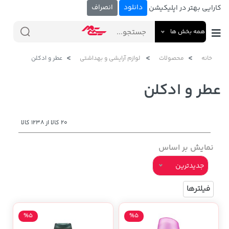
دانلود
انصراف
کارایی بهتر در اپلیکیشن
همه بخش ها
خانه
محصولات
لوازم آرایشی و بهداشتی
عطر و ادکلن
عطر و ادکلن
20 کالا از 1238 کالا
نمایش بر اساس
جدیدترین
فیلترها
%5
%5