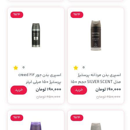
%24
%24
0
0
اسپری بدن مردانه پرستیژ
اسپری بدن جور 212 creed
مدل SILVER SCENT حجم 150
پرستیژ 150 میلی لیتر
میلی لیتری
190,000 تومان
190,000 تومان
خرید
خرید
250,000 تومان
250,000 تومان
%24
%24