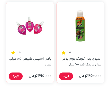
0
0
اسپری بدن کودک بوم بومز
بادی اسپلش طبیعی 85 میلی
مدل ماینکرافت 170میلی
لیتری
لیتری
250,000 تومان
295,000 تومان
خرید
خرید