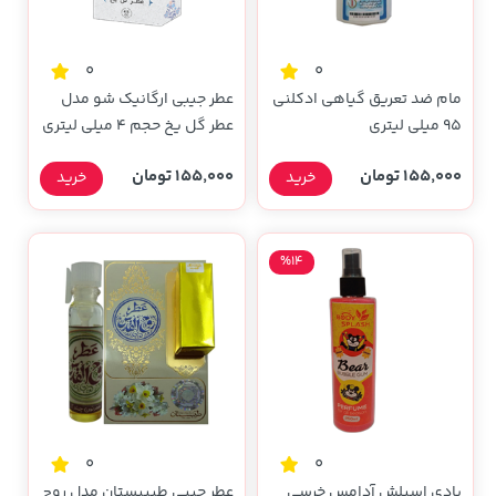
0
0
مام ضد تعریق گیاهی ادکلنی
عطر جیبی ارگانیک شو مدل
95 میلی لیتری
عطر گل یخ حجم 4 میلی لیتری
155,000 تومان
155,000 تومان
خرید
خرید
%14
0
0
بادی اسپلش آدامس خرسی
عطر جیبی طبیبستان مدل روح