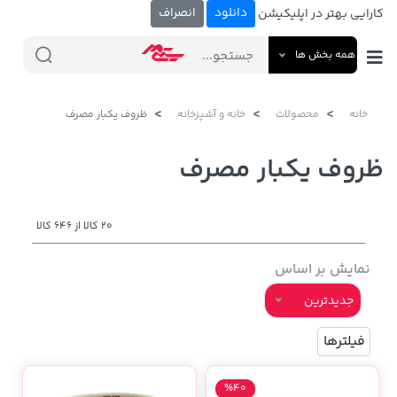
دانلود
انصراف
کارایی بهتر در اپلیکیشن
همه بخش ها
خانه
محصولات
خانه و آشپزخانه
ظروف یکبار مصرف
ظروف یکبار مصرف
20 کالا از 646 کالا
نمایش بر اساس
جدیدترین
فیلترها
%40