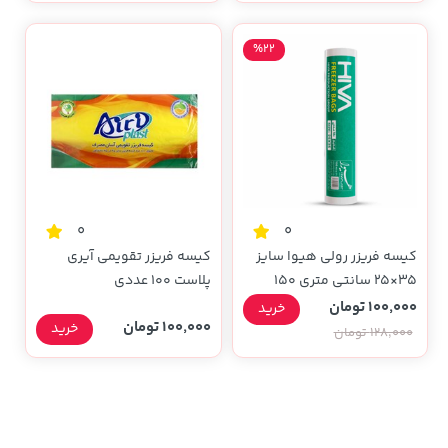
%22
0
0
کیسه فریزر رولی هیوا سایز
کیسه فریزر تقویمی آیری
35×25 سانتی متری 150
پلاست 100 عددی
عددی
100,000 تومان
خرید
100,000 تومان
خرید
128,000 تومان