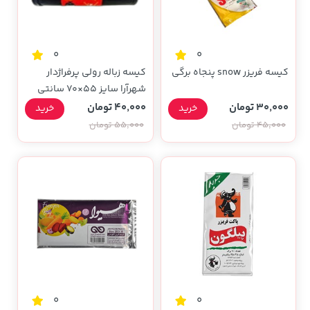
0
0
کیسه فریزر snow پنجاه برگی
کیسه زباله رولی پرفراژدار
شهرآرا سایز 55×70 سانتی
متری
30,000 تومان
40,000 تومان
خرید
خرید
45,000 تومان
55,000 تومان
0
0