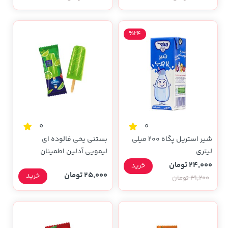
%24
0
0
شیر استریل پگاه 200 میلی
بستنی یخی فالوده ای
لیتری
لیمویی آدلین اطمینان
24,000 تومان
خرید
25,000 تومان
خرید
31,200 تومان