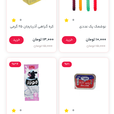
0
0
نوشمک یک عددی
کره گیاهی آذربایجان 25 گرمی
10,000 تومان
13,000 تومان
خرید
خرید
15,000 تومان
15,000 تومان
%34
%21
0
0