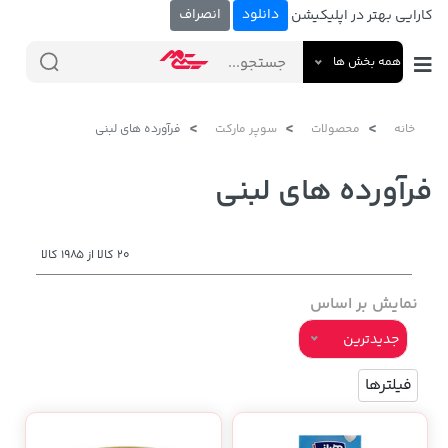
دانلود
انصراف
کارایی بهتر در اپلیکیشن
همه بخش ها
خانه
محصولات
سوپر مارکت
فرآورده های لبنی
فرآورده های لبنی
20 کالا از 1985 کالا
نمایش بر اساس
جدیدترین
فیلترها