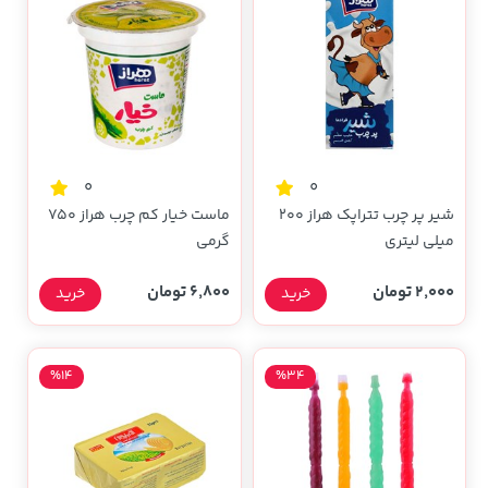
0
0
شیر پر چرب تتراپک هراز 200
ماست خیار کم چرب هراز 750
میلی لیتری
گرمی
2,000 تومان
6,800 تومان
خرید
خرید
%14
%34