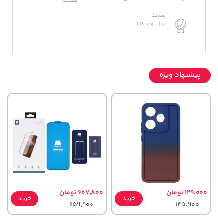
ضمانت
اصل بودن کالا
پیشنهاد ویژه
129,000 تومان
607,800 تومان
خرید
خرید
659,900
145,900