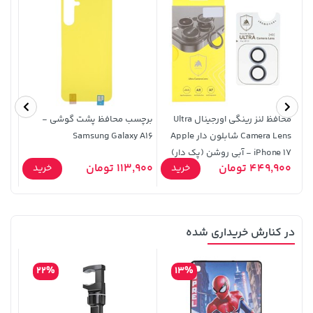
018)
70,000 تومان
22,880,000 تومان
خرید
خرید
90,000
محافظ لنز رینگی اورجینال Ultra
برچسب محافظ پشت گوشی -
Camera Lens شابلون دار Apple
Samsung Galaxy A16
iPhone 17 - آبی روشن (پک دار)
449,900 تومان
113,900 تومان
49,900
خرید
خرید
در کنارش خریداری شده
185,000 تومان
36,380,000 تومان
خرید
خرید
219,900
22%
13%