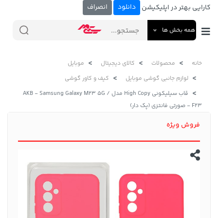
دانلود
انصراف
کارایی بهتر در اپلیکیشن
همه بخش ها
خانه
محصولات
کالای دیجیتال
موبایل
لوازم جانبی گوشی موبایل
کیف و کاور گوشی
قاب سیلیکونی High Copy مدل AKB - Samsung Galaxy M23 5G /
F23 - صورتی فانتزی (پک دار)
فروش ویژه