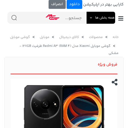
دانلود
انصراف
کارایی بهتر در اپلیکیشن
همه بخش ها
خانه
محصولات
کالای دیجیتال
موبایل
گوشی موبایل
گوشی موبایل Xiaomi مدل Redmi A3 (RAM 4) ظرفیت 128GB -
مشکی
فروش ویژه