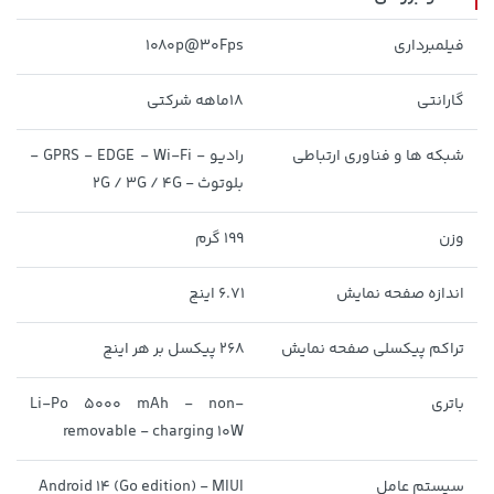
فیلمبرداری
1080p@30Fps
گارانتی
18ماهه شرکتی
شبکه ها و فناوری ارتباطی
رادیو - GPRS - EDGE - Wi-Fi -
بلوتوث - 2G / 3G / 4G
1,849,000 تومان
خرید
36,380,000 تومان
خرید
2,179,000
وزن
199 گرم
اندازه صفحه نمایش
6.71 اینچ
تراکم پیکسلی صفحه نمایش
268 پیکسل بر هر اینچ
باتری
Li-Po 5000 mAh - non-
removable - charging 10W
154,000 تومان
خرید
315,900 تومان
خرید
سیستم عامل
Android 14 (Go edition) - MIUI