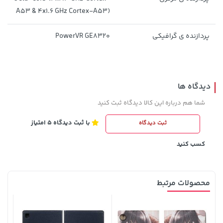
A53 & 4x1.6 GHz Cortex-A53)
پردازنده ‌ی گرافیکی
PowerVR GE8320
242,000 تومان
1,579,000 تومان
خرید
خرید
2,275,000
244,000
دیدگاه ها
شما هم درباره این کالا دیدگاه ثبت کنید
با ثبت دیدگاه 5 امتیاز
ثبت دیدگاه
کسب کنید
محصولات مرتبط
141,000 تومان
141,000 تومان
خرید
خرید
165,900
165,900