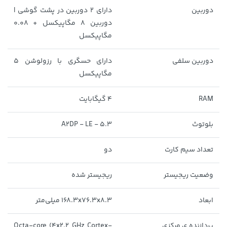
دوربین
دارای 2 دوربین در پشت گوشی |
دوربین 8 مگاپیکسل + 0.08
148,000 تومان
خرید
56,680,000 تومان
خرید
مگاپیکسل
159,900
دوربین سلفی
دارای حسگری با رزولوشن 5
مگاپیکسل
RAM
4 گیگابایت
بلوتوث
5.3 - A2DP - LE
تعداد سیم کارت
دو
315,900 تومان
خرید
1,109,000 تومان
خرید
وضعیت ریجیستر
ریجیستر شده
ابعاد
168.3x76.3x8.3 میلی‌متر
پردازنده ‌ی مرکزی
Octa-core (4x2.2 GHz Cortex-