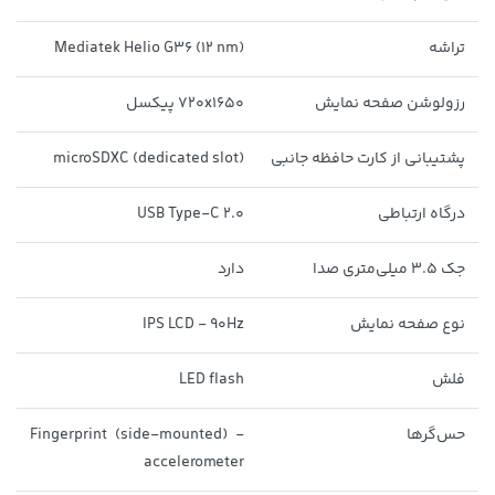
171,500
تراشه
Mediatek Helio G36 (12 nm)
رزولوشن صفحه نمایش
720x1650 پیکسل
پشتیبانی از کارت حافظه جانبی
microSDXC (dedicated slot)
درگاه ارتباطی
USB Type-C 2.0
1,509,000 تومان
جک 3.5 میلی‌متری صدا
دارد
خرید
56,080,000 تومان
خرید
1,959,000
نوع صفحه نمایش
IPS LCD - 90Hz
فلش
LED flash
حس‌گرها
Fingerprint (side-mounted) -
accelerometer