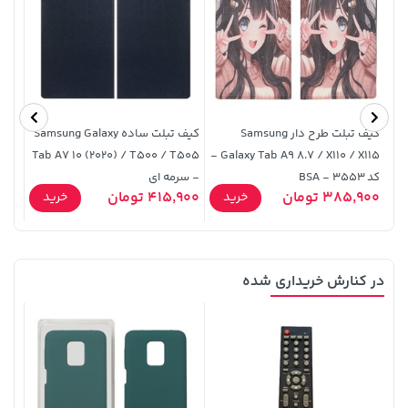
کیف تبلت طرح دار Samsung
کیف تبلت ساده Samsung Galaxy
Tab A7 10 (2020) / T500 / T505
Galaxy Tab A9 8.7 / X110 / X115 -
کد 3553 - BSA
- سرمه ای
ضعی
9,000
385,900 تومان
415,900 تومان
خرید
خرید
در کنارش خریداری شده