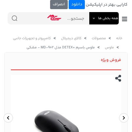
دانلود
انصراف
کارایی بهتر در اپلیکیشن
همه بخش ها
خانه
محصولات
کالای دیجیتال
کامپیوتر و تجهیزات جانبی
ماوس
ماوس باسیم +DETEX مدل MD-902 - مشکی
فروش ویژه