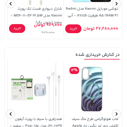
گوشی موبایل Xiaomi مدل Redmi
شارژر دیواری فست تک پورت
A5 (RAM 4) ظرفیت 128GB - آبی
Xiaomi مدل MDY-11-EP 22.5W -
سفید (بدون پک)
979,000 تومان
خرید
27,280,000 تومان
9,000
خرید
opy)
979,000
در کنارش خریداری شده
1,849,000 تومان
3,230,000 تومان
خرید
خرید
4,740,000
2,179,000
12%
قاب هولوگرامی طرح مگ سیف
هندزفری با سیم با پورت آیفون
اکلیلی دور لنز نگین دار Apple
JH-103D مدل Pop-Up - سفید -