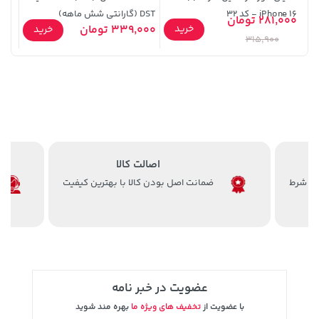
iPhone 16 - کد 32
DST (گارانتی شش ماهه)
(پک 
281,000 تومان
36,380,000 تومان
خرید
40,380,000 تومان
خرید
خرید
339,000 تومان
9,900
خرید
315,900
اصالت کالا
ضمانت اصل بودن کالا با بهترین کیفیت
238,000 تومان
169,900 تومان
خرید
خرید
289,900
عضویت در خبر نامه
با عضویت از
تخفیف های ویژه ما
بهره مند شوید