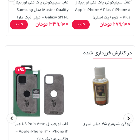
قاب سیلیکونی پاک کنی اورجینال
قاب سیلیکونی پاک کنی اورجینال
Apple iPhone 7 Plus / iPhone 8
Master Quality مدل Samsung
مدل MH-9 - مشکی -
Plus - کرم (پک اصلی)
Galaxy S21 FE - فیلی (پک دار)
0,000
279,900 تومان
339,900 تومان
خرید
خرید
در کنارش خریداری شده
1,579,000 تومان
242,000 تومان
خرید
خرید
244,000
2,275,000
10%
روغن شترمرغ 45 میلی لیتری
قاب اورجینال US Polo Assn جیر
دستم
Apple iPhone 13 / iPhone 14 -
300 برگ دو لای
خاکستری (پک دار)