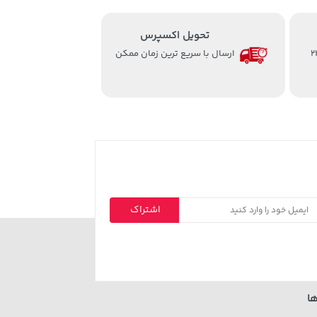
تحویل اکسپرس
از ساعت 8 الی 24
ارسال با سریع ترین زمان ممکن
اشتراک
ا