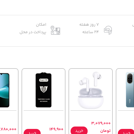
7 روز هفته
امکان
24 ساعته
پرداخت در محل
3,079,000
,780,000
149,900
تومان
خرید
خرید
خرید