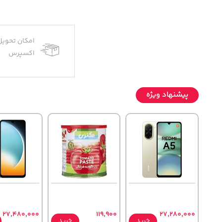
امکان تحویل
اکسپرس
پیشنهاد ویژه
27,480,000
119,900
27,280,000
خرید
خرید