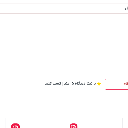
141,000
تومان
خرید
خرید
165,900
با ثبت دیدگاه 5 امتیاز کسب کنید
اه
2%
1%