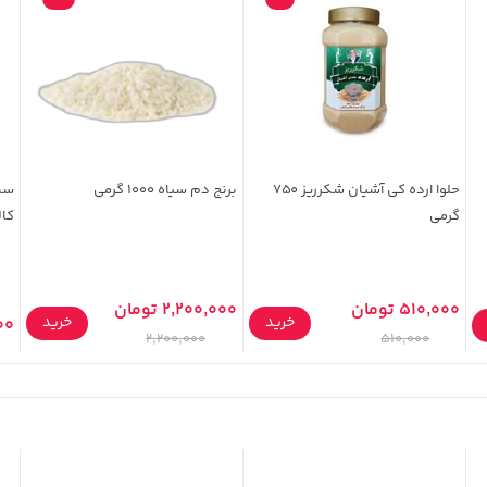
حلوا ارده کی آشیان شکرریز 750
برنج دم سیاه 1000 گرمی
سس 
گرمی
کاله 30
510,000 تومان
2,200,000 تومان
خرید
خرید
000
2,200,000
510,000