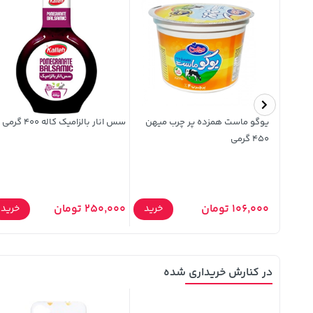
یوگو ماست همزده پر چرب میهن
سس انار بالزامیک کاله 400 گرمی
450 گرمی
106,000 تومان
250,000 تومان
خرید
خرید
خرید
در کنارش خریداری شده
33