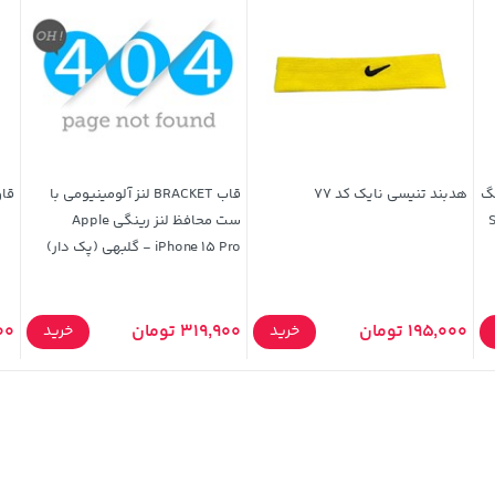
گ
هدبند تنیسی نایک کد 77
قاب BRACKET لنز آلومینیومی با
قاوو
S
ست محافظ لنز رینگی Apple
iPhone 15 Pro - گلبهی (پک دار)
195,000 تومان
319,900 تومان
000
خرید
خرید