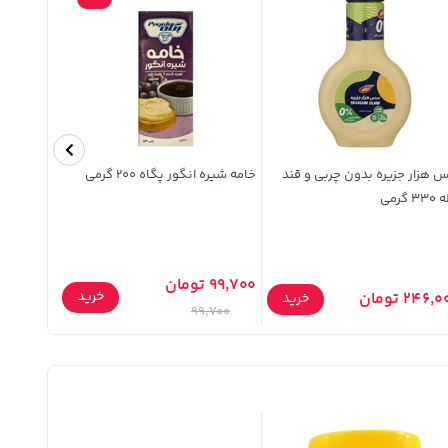
هزار جزیره بدون چربی و قند
خامه شیره انگور پگاه 200 گرمی
همبرگر 60% گوشت ب.آ 500 گرمی
3 گرمی
99,700 تومان
خرید
246, تومان
459,600 توما
خرید
99,700