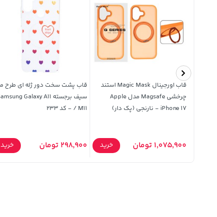
ایرفون بی سیم TSCO مدل TH
قاب اورجینال Magic Mask استند
قاب پشت سخت دور ژله ای طرح م
چرخشی Magsafe مدل Apple
سیف برجسته amsung Galaxy A11
iPhone 17 - نارنجی (پک دار)
/ M11 - کد 233
خرید
1,075,900 تومان
298,900 تومان
خرید
خرید