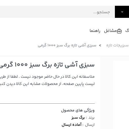
گ
مشاغل
راهنما
سبزیجات تازه
سبزی آشی تازه برگ سبز 1000 گرمی
فرش
گلاب و عرقیات
فرآورده های لبنی
دکوراسیون داخلی و تزئینی
سبزی آشی تازه برگ سبز 1000 گرمی
سرو و پذیرایی
متاسفانه این کالا در حال حاضر موجود نیست . لطفا از طری
لوازم حیوانات خانگی
لیست پایین صفحه، از محصولات مشابه این کالا دیدن کنید
ویژگی های محصول
برند
:
برگ سبز
ارسال
:
آماده ارسال