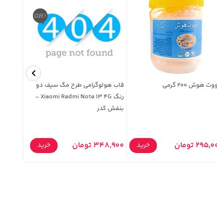
ت هوش 200 گرمی
قاب هولوگرامی طرح مگ سیف دو
رنگ Xiaomi Redmi Note 13 4G -
 (2019) /
بنفش کدر
T510 / T515 -
295, تومان
348,900 تومان
309,900 توما
خرید
خرید