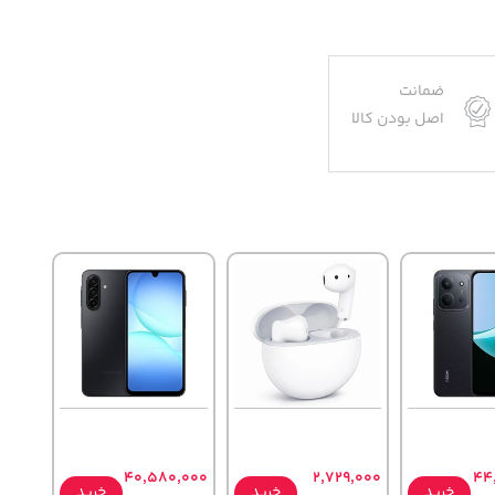
ضمانت
اصل بودن کالا
40,580,000
2,729,000
44
خرید
خرید
خرید