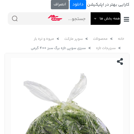
دانلود
انصراف
کارایی بهتر در اپلیکیشن
همه بخش ها
خانه
محصولات
سوپر مارکت
میوه و تره بار
سبزیجات تازه
سبزی سوپی تازه برگ سبز 400 گرمی