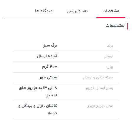
مشخصات
نقد و بررسی
دیدگاه ها
مشخصات
141,000 تومان
برگ سبز
برند
27,480,000 تومان
خرید
خرید
165,900
آماده ارسال
ارسال
400 گرم
وزن
سیتی مهر
بسته بندی و ارسال
8 الی 13 به جز روز های
زمان ارسال فوری
تعطیل
کاشان ، آران و بیدگل و
محل توزیع فوری
حومه
141,000 تومان
خرید
27,630,000 تومان
خرید
165,900