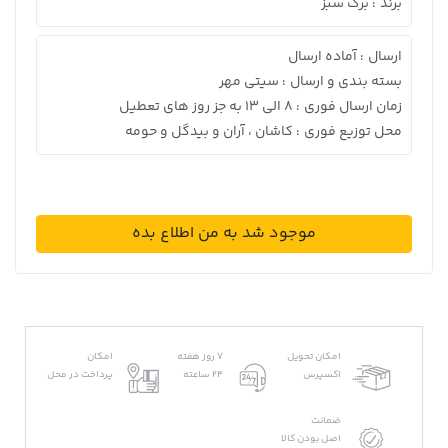
برند
برگ سبز
:
ارسال
آماده ارسال
:
بسته بندی و ارسال
سیتی مهر
:
زمان ارسال فوری
8 الی 13 به جز روز های تعطیل
:
محل توزیع فوری
کاشان ، آران و بیدگل و حومه
:
موجود شد به من اطلاع بده
امکان تحویل
7 روز هفته
امکان
اکسپرس
24 ساعته
پرداخت در محل
ضمانت
اصل بودن کالا