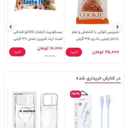
141,000 تومان
خرید
701,000 تومان
خرید
165,900
شیرینی کوکی با کشمش و مغز
بیسکوییت کرمدار کاکائو فندقی
ترشی 
بادام زمینی نادری 35 گرمی
تست ایت شیرین عسل 30 گرمی
10,000 تومان
خرید
25,000 تومان
09,000
خرید
10,000
در کنارش خریداری شده
22,580,000 تومان
خرید
1,109,000 تومان
خرید
25%