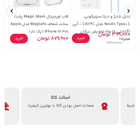
کابل شارژ و دیتا سیلیکونی
قاب اورجینال Magic Mask پشت
جک 1 به 2 آیفو
Yesido Type-C مدل CA119C - آبی
سخت شفاف MagSafe مدل Apple
(گارانتی 18 ماه تعویض نیکان
iPhone 17 Pro (پک دار)
2,679,000 تومان
399,000 تومان
70,000
خرید
315,900 تومان
خرید
خرید
879,900 تومان
خرید
همراه)
3,820,000
530,000
اصالت کالا
ضمانت اصل بودن کالا با بهترین کیفیت
141,000 تومان
36,380,000 تومان
خرید
خرید
165,900