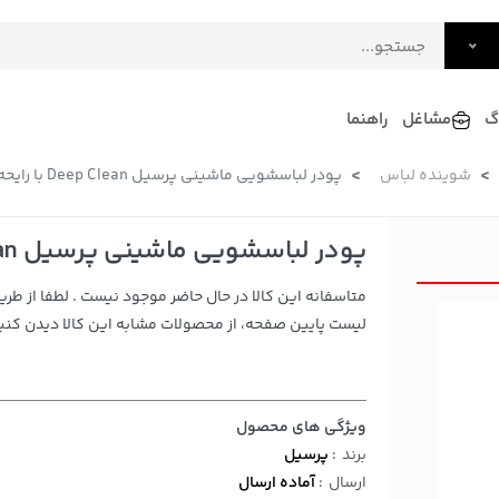
گ
مشاغل
راهنما
شوینده لباس
پودر لباسشویی ماشینی پرسیل Deep Clean با رایحه لاوندر 500 گرمی
فرش
گلاب و عرقیات
فرآورده های لبنی
دکوراسیون داخلی و تزئینی
پودر لباسشویی ماشینی پرسیل Deep Clean با رایحه لاوندر 500 گرمی
سرو و پذیرایی
متاسفانه این کالا در حال حاضر موجود نیست . لطفا از طری
لوازم حیوانات خانگی
لیست پایین صفحه، از محصولات مشابه این کالا دیدن کنید
ویژگی های محصول
برند
:
پرسیل
ارسال
:
آماده ارسال