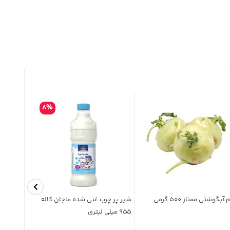
8%
آبگوشتی ممتاز 500 گرمی
شیر پر چرب غنی شده ماجان کاله
ذرت خام 500 گرمی
955 میلی لیتری