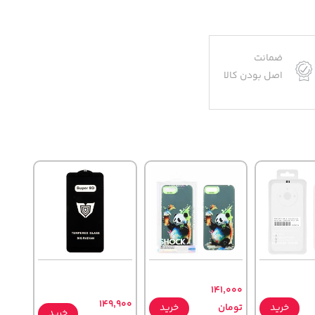
ضمانت
اصل بودن کالا
141,000
149,900
خرید
تومان
خرید
خرید