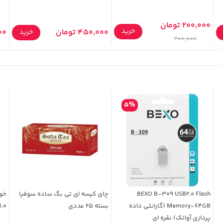
200,000 تومان
خرید
450,000 تومان
000
خرید
200,000
5%
BEXO B-309 USB2.0 Flash
چای کیسه ای تی بگ ساده سوفیا
Memory-64GB (گارانتی داده
بسته 25 عددی
1.0 میلی متری
پردازی آواتک) نقره ای