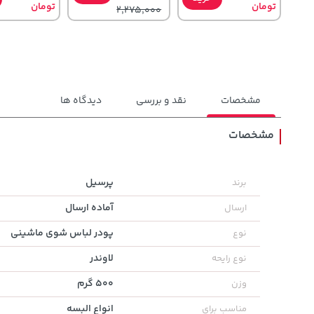
تومان
تومان
2,275,000
مشخصات
نقد و بررسی
دیدگاه ها
مشخصات
141,000
56,080,000
1,109,000
تومان
خرید
خرید
پرسیل
برند
تومان
تومان
165,900
آماده ارسال
ارسال
پودر لباس شوی ماشینی
نوع
لاوندر
نوع رایحه
500 گرم
وزن
انواع البسه
مناسب برای