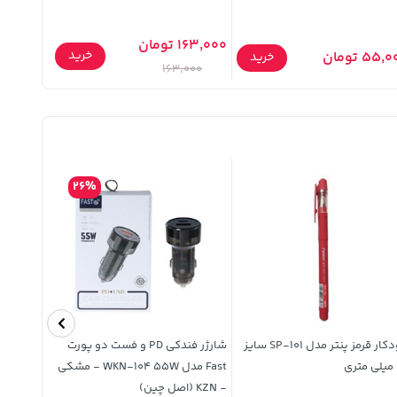
163,000 تومان
150,000 توما
خرید
55, تومان
خرید
,000
163,000
26%
خودکار قرمز پنتر مدل SP-101 سایز
شارژر فندکی PD و فست دو پورت
Fast مدل WKN-104 55W - مشکی
- KZN (اصل چین)
تسکو)