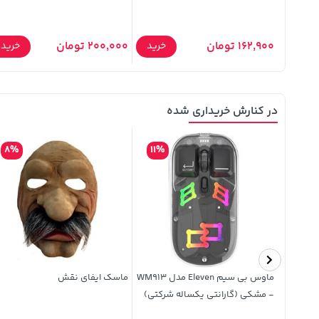
162,900 تومان
200,000 تومان
خرید
خرید
خرید
در کنارش خریداری شده
8%
11%
ماوس بی سیم Eleven مدل WM913
ماسک ایفای نقش
- مشکی (گارانتی یکساله شرکتی)