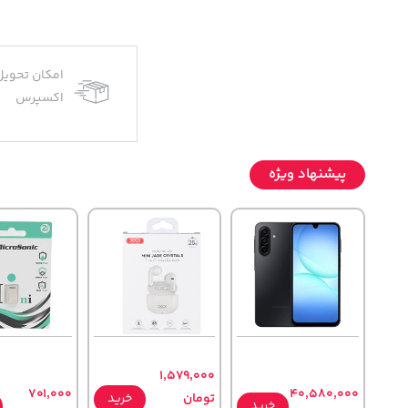
امکان تحویل
اکسپرس
پیشنهاد ویژه
1,579,000
701,000
40,580,000
تومان
خرید
خرید