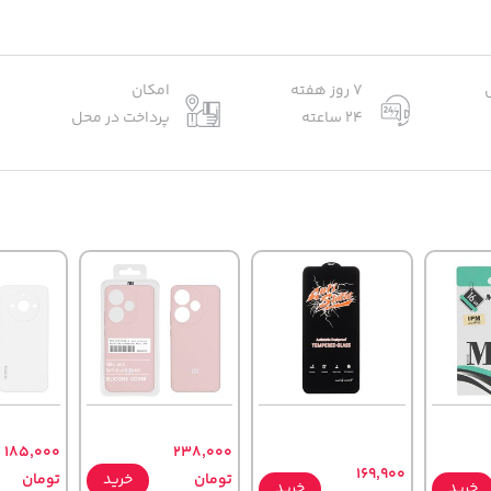
7 روز هفته
امکان
24 ساعته
پرداخت در محل
185,000
238,000
169,900
تومان
خرید
تومان
خرید
خرید