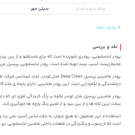
سیتی مهر
بسته بندی و ارسال
607,800
1,109,000
67,080,000
تومان
خرید
خرید
تومان
تومان
659,900
نمایش بیشتر
نقد و بررسی
پودر لباسشویی، پودری شوینده است که برای شستشو و از بین بردن چ
محیط زیست آسیب نرسد تهیه شده است. پودر لباسشویی پرسیل می تواند ب
پودر ماشینی پرسیل Deep Clean مدل لون
درخشندگی و لکه‌زدایی است. این پودر ماشینی، دارای رایحه ی مان
سخت ترین لکه ها را از بین ببرد و از تغییر رنگ پارچه ها جلوگیری کند.
استفاده از این محصول به هیچ عنوان به بافت لباس آسیب نمی زند و
است که از رسوب و زنگ‌زدگی در قطعات داخلی ماشین لباسشویی نیز 