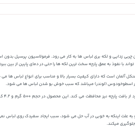
145,000
خرید
خرید
تومان
ربی زدایی و لکه بری لباس ها به کار می رود. فرمولاسیون پرسیل بدون است
ا نفوذ به عمق پارچه سخت ترین لکه ها را حتی در دمای پایین از بین ببرد و 
در، تحت لیسانس شرکت هنکل آلمان است که دارای کیفیت بسیار بالا و مناسب برای انواع
دگار اسطوخودوس (لوندر) میباشد که سبب خوش بو شدن لباس ها می شود.
پودر ما
 به علت اینکه به خوبی در آب حل می شود، سبب ایجاد سفیدک روی لباس نمی
جلوگیری میکند.