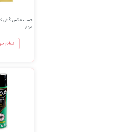
چسب مگس کُش کارت
مهار
اتمام م