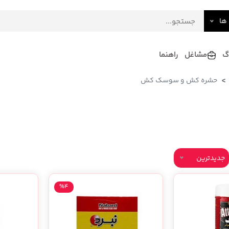
ها
گ
مشاغل
راهنما
حشره کش و سوسک کش
فرش
گلاب و عرقیات
فرآورده های لبنی
دکوراسیون داخلی و تزئینی
سرو و پذیرایی
لوازم حیوانات خانگی
جدیدترین
%4