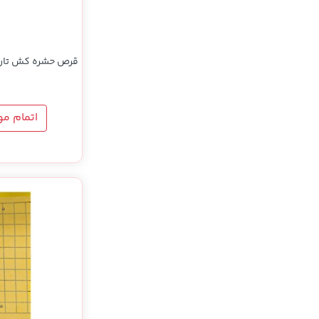
قرص حشره کش تار 
اتمام م