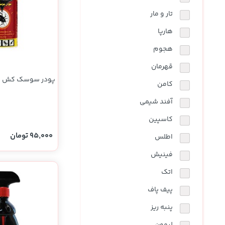
نوشیدنی ها
روشنایی و الکتریکی
تار و مار
هارپا
هجوم
قهرمان
پودر سوسک کش اتک 130 
کامن
آفند شیمی
کاسپین
95,000 تومان
اطلس
فینیش
اتک
پیف پاف
پنبه ریز