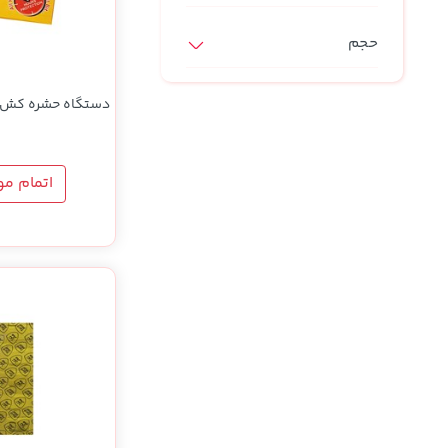
حجم
دستگاه حشره کش ب
اتمام م