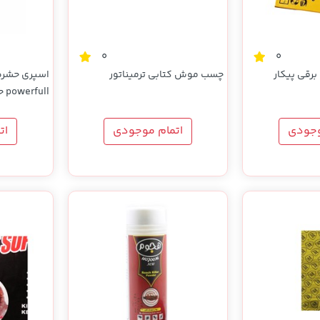
0
0
رقی پیکار
چسب موش کتابی ترمیناتور
اسپری حشره
powerfull حجم 460 میلی لیتری
وجودی
اتمام موجودی
ات