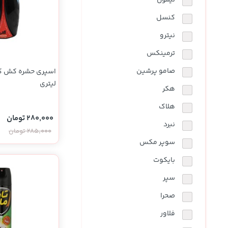
لیمون
کنسل
نیترو
ترمینکس
صامو پرشین
لیتری
هکر
هلاک
280,000 تومان
نبرد
285,000 تومان
سوپر مکس
بایکوت
سپر
صحرا
فلاور