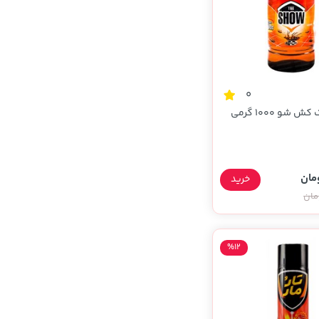
0
و 1000 گرمی
خرید
%12