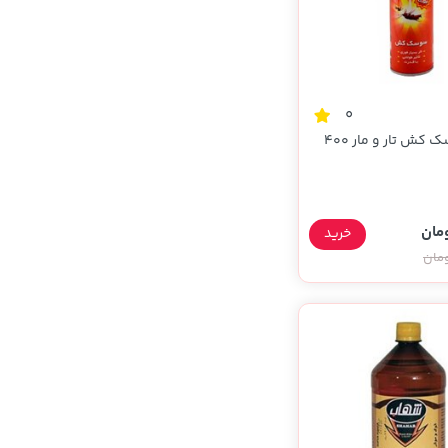
0
اسپری سوسک کش تار و مار 400
خرید