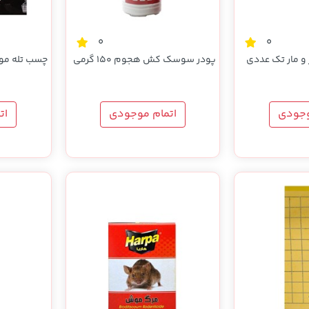
0
0
و مار تک عددی
پودر سوسک کش هجوم 150 گرمی
چسب تله مو
وجودی
اتمام موجودی
ات