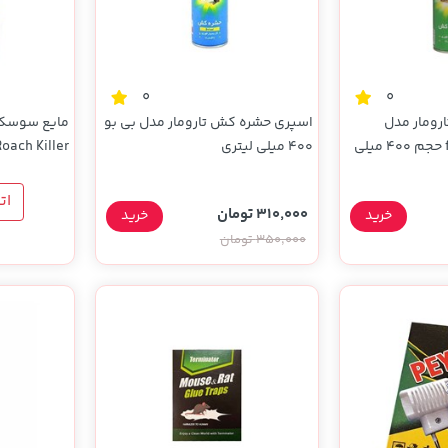
0
0
رومار مدل
اسپری حشره کش تارومار مدل بی بو
مایع سوسک
flying insect killer حجم 400 میلی
400 میلی لیتری
Roach Killer حجم 1000 میلی لی
ات
310,000 تومان
خرید
خرید
350,000 تومان