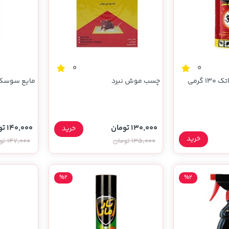
0
0
گرمی
چسب موش نبرد
مایع سوسک کش ش
130,000 تومان
140,000 تومان
خرید
خرید
135,000 تومان
147,000 تومان
%2
%2