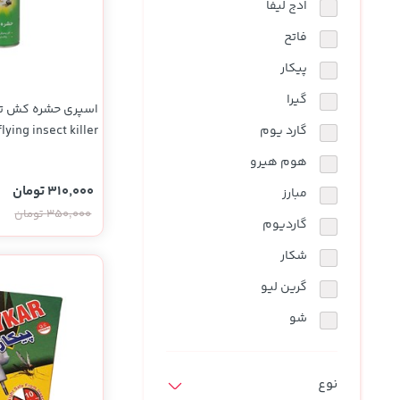
ادج لیفا
فاتح
پیکار
گیرا
اسپری حشره کش تا
گارد یوم
لیتر
هوم هیرو
310,000 تومان
مبارز
350,000 تومان
گاردیوم
شکار
گرین لیو
شو
نوع