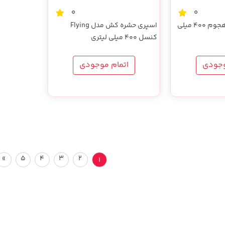
0
0
اسپری حشره کش هجوم 400 میلی
اسپری حشره کش مدل Flying
کنسل 400 میلی لیتری
وجودی
اتمام موجودی
»
5
4
3
2
1