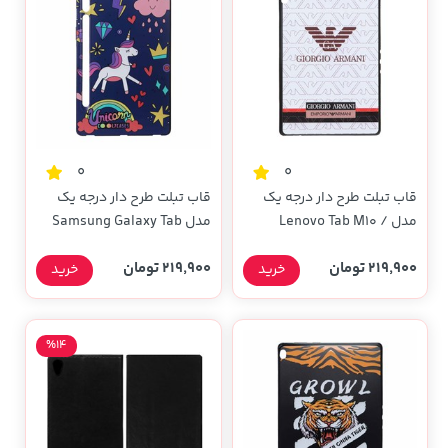
0
0
قاب تبلت طرح دار درجه یک
قاب تبلت طرح دار درجه یک
مدل Lenovo Tab M10 /
مدل Samsung Galaxy Tab
X505X - کد 125
S7 11 / T870 / T875 - کد 121
219,900 تومان
219,900 تومان
خرید
خرید
%14