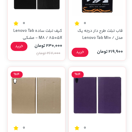
0
0
قاب تبلت طرح دار درجه یک
کیف تبلت ساده Lenovo Tab
مدل Lenovo Tab M10 /
M8 / 8505X - مشکی
X505X - کد 92
230,000 تومان
خرید
219,900 تومان
خرید
267,000 تومان
%14
%14
0
0