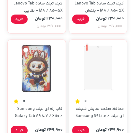
کیف تبلت ساده Lenovo Tab
کیف تبلت ساده Lenovo Tab
M8 / 8505X - بنفش
M8 / 8505X - طلایی
230,000 تومان
230,000 تومان
خرید
خرید
267,000 تومان
267,000 تومان
0
0
محافظ صفحه نمایش شیشه
قاب ژله ای تبلت Samsung
ای تبلت Samsung S6 Lite /
Galaxy Tab A9 8.7 / X110 /
P610 / P615 (بدون پک)
X115 - طرح 929
239,900 تومان
249,900 تومان
خرید
خرید