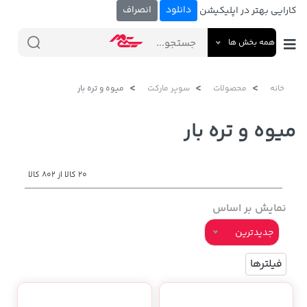
دانلود
انصراف
کارایی بهتر در اپلیکیشن
همه بخش ها
خانه
محصولات
سوپر مارکت
میوه و تره بار
میوه و تره بار
20 کالا از 802 کالا
نمایش بر اساس
جدیدترین
فیلترها