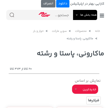
دانلود
انصراف
کارایی بهتر در اپلیکیشن
همه بخش ها
خانه
محصولات
سوپر مارکت
خوار و بار
ماکارونی، پاستا و رشته
ماکارونی، پاستا و رشته
20 کالا از 373 کالا
نمایش بر اساس
جدیدترین
فیلترها