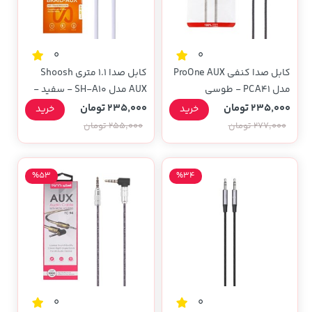
0
0
کابل صدا کنفی ProOne AUX
کابل صدا 1.1 متری Shoosh
مدل PCA41 - طوسی
AUX مدل SH-A10 - سفید -
SMO
235,000 تومان
235,000 تومان
خرید
خرید
277,000 تومان
255,000 تومان
%53
%34
0
0