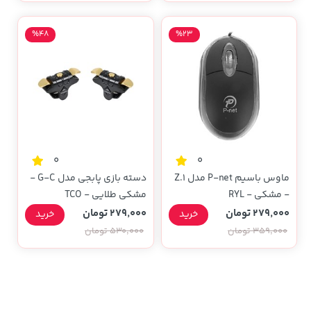
%48
%23
0
0
ماوس باسیم P-net مدل Z.1
دسته بازی پابجی مدل G-C -
- مشکی - RYL
مشکی طلایی - TCO
279,000 تومان
279,000 تومان
خرید
خرید
359,000 تومان
530,000 تومان