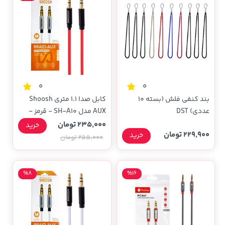
0
0
بند کنفی فلش (بسته 10
کابل صدا 1.1 متری Shoosh
عددی) DST
AUX مدل SH-A10 - قرمز -
SMO
235,000 تومان
خرید
229,900 تومان
خرید
255,000 تومان
%8
%16