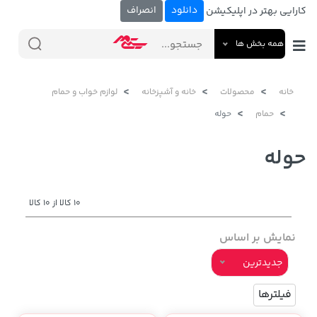
دانلود
انصراف
کارایی بهتر در اپلیکیشن
همه بخش ها
خانه
محصولات
خانه و آشپزخانه
لوازم خواب و حمام
حمام
حوله
حوله
10 کالا از 10 کالا
نمایش بر اساس
جدیدترین
فیلترها