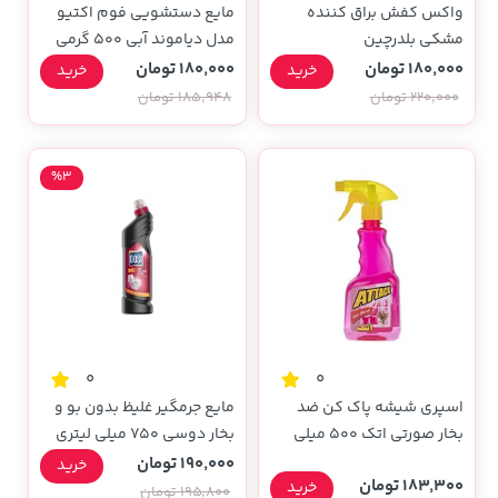
واکس کفش براق کننده
مایع دستشویی فوم اکتیو
مشکی بلدرچین
مدل دیاموند آبی 500 گرمی
180,000 تومان
180,000 تومان
خرید
خرید
220,000 تومان
185,948 تومان
%3
0
0
اسپری شیشه پاک کن ضد
مایع جرمگیر غلیظ بدون بو و
بخار صورتی اتک 500 میلی
بخار دوسی 750 میلی لیتری
لیتری
190,000 تومان
خرید
183,300 تومان
خرید
195,800 تومان