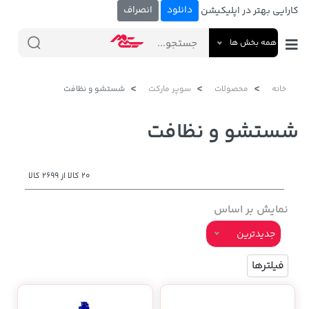
دانلود
انصراف
کارایی بهتر در اپلیکیشن
همه بخش ها
خانه
محصولات
سوپر مارکت
شستشو و نظافت
شستشو و نظافت
20 کالا از 2699 کالا
نمایش بر اساس
جدیدترین
فیلترها