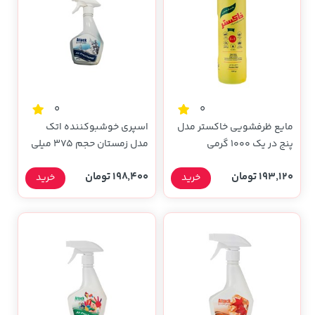
0
0
مایع ظرفشویی خاکستر مدل
اسپری خوشبوکننده اتک
پنج در یک 1000 گرمی
مدل زمستان حجم 375 میلی
لیتری
193,120 تومان
198,400 تومان
خرید
خرید