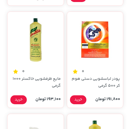
0
0
پودر لباسشویی دستی هوم
مایع ظرفشویی خاکستر 1000
کر 500 گرمی
گرمی
191,800 تومان
193,100 تومان
خرید
خرید