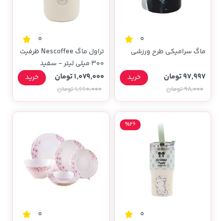
0
0
ماگ سرامیکی طرح ورزشی
تراول ماگ Nescoffee ظرفیت
300 میلی لیتر - سفید
97,997 تومان
1,079,000 تومان
خرید
خرید
98,000 تومان
1,660,000 تومان
%26
0
0