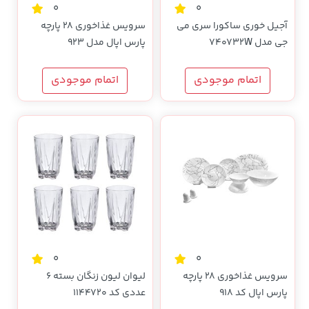
0
0
آجیل خوری ساکورا سری می
سرویس غذاخوری 28 پارچه
جی مدل 740732W
پارس اپال مدل 923
اتمام موجودی
اتمام موجودی
0
0
سرویس غذاخوری 28 پارچه
لیوان لیون زنگان بسته 6
پارس اپال کد 918
عددی کد 1144720