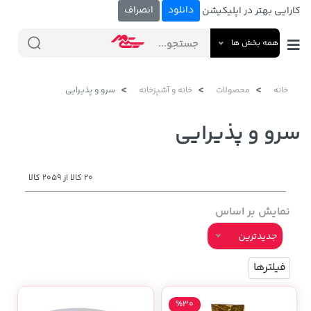
دانلود
انصراف
کارایی بهتر در اپلیکیشن
همه بخش ها
خانه
محصولات
خانه و آشپزخانه
سرو و پذیرایی
سرو و پذیرایی
20 کالا از 2059 کالا
نمایش بر اساس
جدیدترین
فیلترها
%30