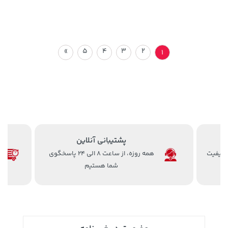
»
5
4
3
2
1
پشتیبانی آنلاین
 کیفیت
همه روزه، از ساعت 8 الی 24 پاسخگوی
شما هستیم