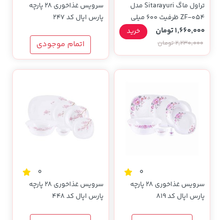
تراول ماگ Sitarayuri مدل
سرویس غذاخوری 28 پارچه
ZF-054 ظرفیت 600 میلی
پارس اپال کد 247
لیتر - سبز
1,660,000 تومان
خرید
2,230,000 تومان
اتمام موجودی
0
0
سرویس غذاخوری 28 پارچه
سرویس غذاخوری 28 پارچه
پارس اپال کد 819
پارس اپال کد 448