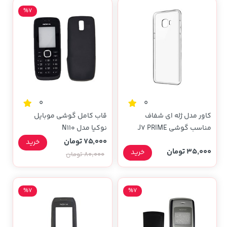
%7
0
0
کاور مدل ژله ای شفاف
قاب کامل گوشی موبایل
مناسب گوشی J7 PRIME
نوکیا مدل N110
75,000 تومان
خرید
35,000 تومان
خرید
80,000 تومان
%7
%7