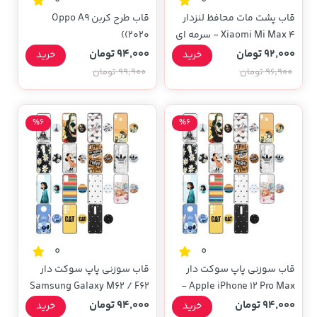
0
0
قاب پشت مات محافظ لنزدار
قاب طرح کربن Oppo A9
Xiaomi Mi Max 4 - سرمه ای
(2020)
92,000 تومان
94,000 تومان
خرید
خرید
96,900 تومان
99,900 تومان
%6
%6
0
0
قاب سوزنی پاپ سوکت دار
قاب سوزنی پاپ سوکت دار
Samsung Galaxy M62 / F62
Apple iPhone 12 Pro Max -
(در طرح های مختلف)
- (در طرح های مختلف)
94,000 تومان
94,000 تومان
خرید
خرید