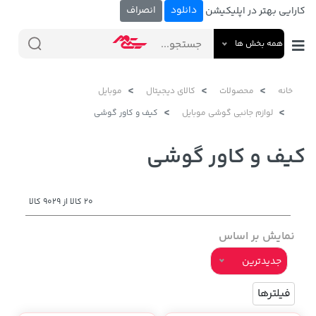
دانلود
انصراف
کارایی بهتر در اپلیکیشن
همه بخش ها
خانه
محصولات
کالای دیجیتال
موبایل
لوازم جانبی گوشی موبایل
کیف و کاور گوشی
کیف و کاور گوشی
20 کالا از 9029 کالا
نمایش بر اساس
جدیدترین
فیلترها