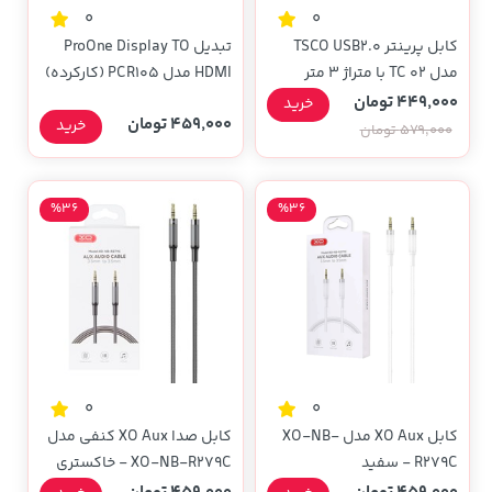
0
0
کابل پرینتر TSCO USB2.0
تبدیل ProOne Display TO
مدل TC 02 با متراژ 3 متر
HDMI مدل PCR105 (کارکرده)
449,000 تومان
خرید
459,000 تومان
خرید
579,000 تومان
%36
%36
0
0
کابل XO Aux مدل XO-NB-
کابل صدا XO Aux کنفی مدل
R279C - سفید
XO-NB-R279C - خاکستری