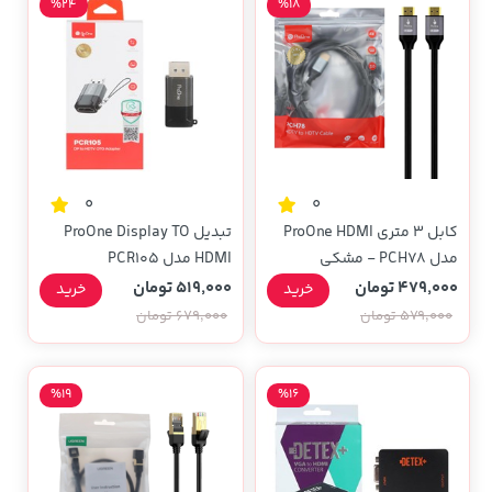
%24
%18
0
0
کابل 3 متری ProOne HDMI
تبدیل ProOne Display TO
مدل PCH78 - مشکی
HDMI مدل PCR105
479,000 تومان
519,000 تومان
خرید
خرید
579,000 تومان
679,000 تومان
%19
%16