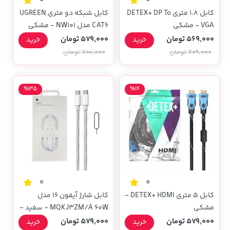
0
0
کابل 1.8 متری DETEX+ DP To
کابل شبکه دو متری UGREEN
VGA - مشکی
CAT6 مدل NW101 - مشکی
(گارانتی 18 ماهه آسان
569,000 تومان
579,000 تومان
خرید
خرید
پیشرو)(50185)
709,000 تومان
700,000 تومان
%35
%16
0
0
کابل 5 متری DETEX+ HDMI -
کابل شارژ آیفون 16 مدل
مشکی
MQKJ3ZM/A 60W - سفید -
NZR
579,000 تومان
579,000 تومان
خرید
خرید