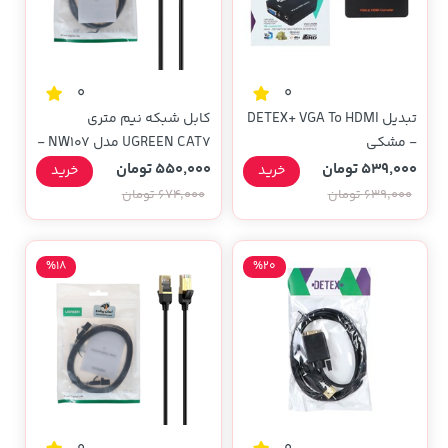
0
0
تبدیل DETEX+ VGA To HDMI
کابل شبکه نیم متری
- مشکی
UGREEN CAT7 مدل NW107 -
مشکی(11229)
539,000 تومان
550,000 تومان
خرید
خرید
639,000 تومان
674,000 تومان
%18
%20