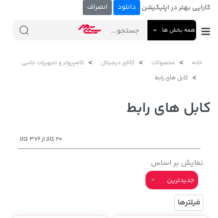
دانلود
انصراف
کارایی بهتر در اپلیکیشن
همه بخش ها
خانه
محصولات
کالای دیجیتال
کامپیوتر و تجهیزات جانبی
کابل های رابط
کابل های رابط
20 کالا از 376 کالا
نمایش بر اساس
جدیدترین
فیلترها