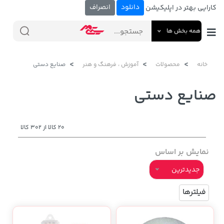
دانلود
انصراف
کارایی بهتر در اپلیکیشن
همه بخش ها
خانه
محصولات
آموزش ، فرهنگ و هنر
صنایع دستی
صنایع دستی
20 کالا از 302 کالا
نمایش بر اساس
جدیدترین
فیلترها