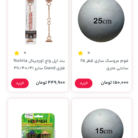
0
0
فوم عروسک سازی قطر 25
بند اپل واچ اورجینال Yoshita
سانتی متری
فلزی Grand سایز 38/40/41
میلیمتری - مسی (پک دار)
150,000 تومان
449,900 تومان
خرید
خرید