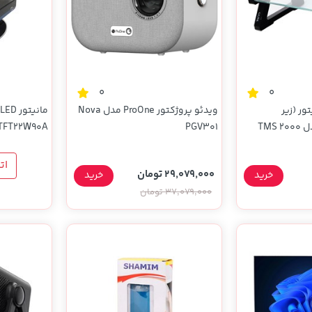
0
0
ور (زیر
ویدئو پروژکتور ProOne مدل Nova
مانیتوری) TSCO مدل TMS 2000
PGV301
TFT22W90A
ات
29,079,000 تومان
خرید
خرید
37,079,000 تومان