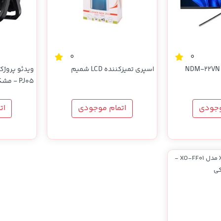
0
0
مانیتور نکسار مدل NDM-22VN
اسپری تمیزکننده LCD شمیم
PJ05 - مشکی(دارای ریموت کنترل)
وجودی
اتمام موجودی
ات