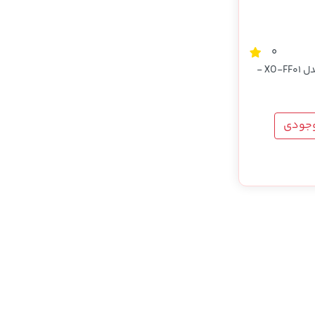
0
ویدئوپرژکتور XO مدل XO-FF01 -
وجودی