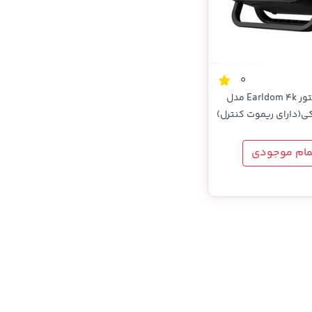
0
ویدئو پروژکتور Earldom 4k مدل
مام موجودی