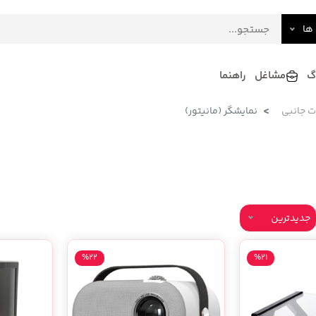
ها
گ
مشاغل
راهنما
ت جانبی
نمایشگر (مانیتور)
فرش
گلاب و عرقیات
فرآورده های لبنی
دکوراسیون داخلی و تزئینی
سرو و پذیرایی
لوازم حیوانات خانگی
جدیدترین
%22
%21