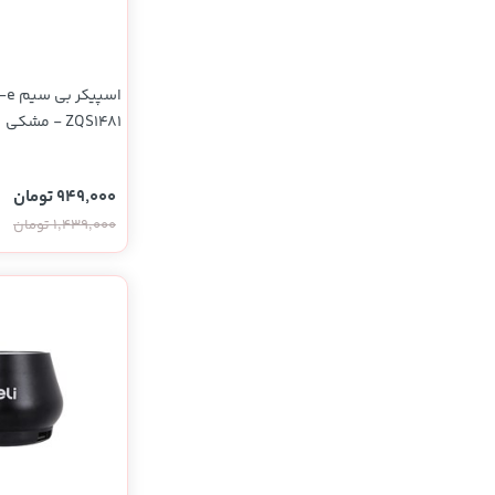
ZQS1481 - مشکی
949,000 تومان
1,439,000 تومان