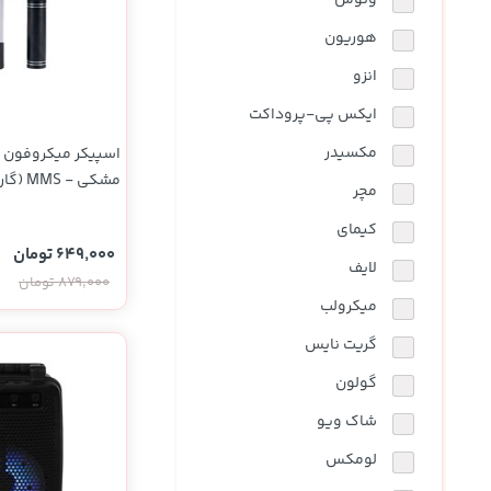
ونوس
هوریون
انزو
ایکس پی-پروداکت
مکسیدر
مشکی -
مچر
YA)
کیمای
649,000 تومان
لایف
879,000 تومان
میکرولب
گریت نایس
گولون
شاک ویو
لومکس