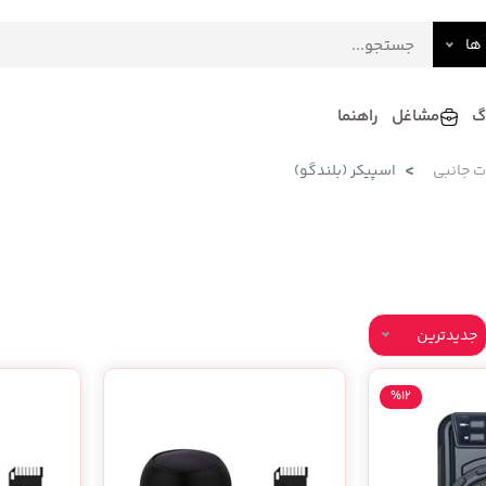
ها
گ
مشاغل
راهنما
ت جانبی
اسپیکر (بلندگو)
فرش
گلاب و عرقیات
فرآورده های لبنی
دکوراسیون داخلی و تزئینی
سرو و پذیرایی
لوازم حیوانات خانگی
جدیدترین
%12