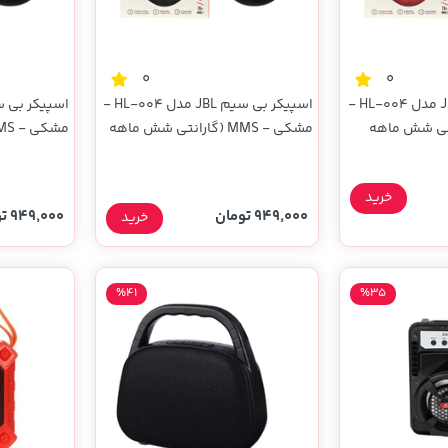
0
0
اسپیکر بی سیم JBL مدل HL-004 -
اسپیکر بی سیم JBL مدل HL-004 -
M (گارانتی شش ماهه
مشکی - MMS (گارانتی شش ماهه
YA) (High Copy)
YA)(پک ضعیف) (High Copy)
خرید
949,000 تومان
949,000 تومان
خرید
%41
%35