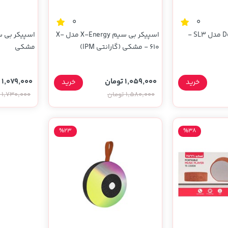
0
0
اسپیکر بی سیم Deli مدل SL3 -
اسپیکر بی سیم X-Energy مدل X-
610 - مشکی (گارانتی IPM)
مشکی
1,059,000 تومان
1,079,000 تومان
خرید
خرید
1,580,000 تومان
1,730,000 تومان
%23
%38