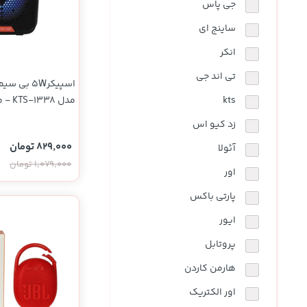
جی پاس
ساینج ای
انکر
تی اند جی
مدل KTS-1338 - مشکی
kts
زد کیو اس
829,000 تومان
آئولا
1,079,000 تومان
اور
پارتی باکس
ایور
پروتابل
هارمن کاردن
اور الکتریک