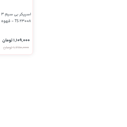
TS 23008 - قهوه ای روشن
1,109,000 تومان
1,780,000 تومان