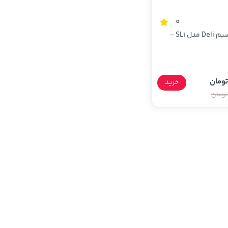
0
اسپیکر بی سیم Deli مدل SL1 -
خرید