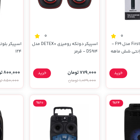
0
0
اسپیکر میکروفون First مدل F69 -
اسپیکر دوتکه رومیزی +DETEX مدل
 MMS (گارانتی شش ماهه
DS914 - قرمز
124
779,000 تومان
800,000 تومان
خرید
خرید
1,029,000 تومان
850,000 تومان
%20
%24