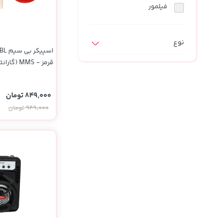
فیلمور
نوع
قرمز - MS
YA) (High Copy)
849,000 تومان
949,000 تومان