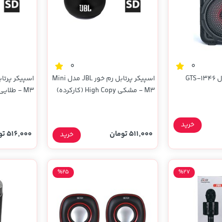
0
0
GT
اسپیکر پرتابل رم خور JBL مدل Mini
M3 - مشکی High Copy (کارکرده)
M3 - طلایی High Copy (کارکرده)
خرید
511,000 تومان
516,000 تومان
خرید
%25
%27