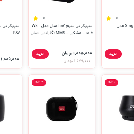
0
0
اسپیکر بی سیم Sing-e مدل
اسپیکر بی سیم hnY مدل مدل WS-
1815 - مشکی - MMS (گارانتی شش
BSA
ماهه YA)
1,005,000 تومان
خرید
خرید
1,009,000 تومان
1,679,000 تومان
%33
%36