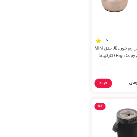
0
اسپیکر پرتابل رم خور JBL مدل Mini
خرید
%6