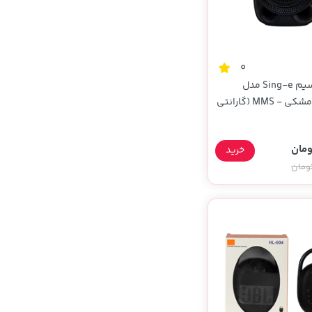
0
اسپیکر بی سیم Sing-e مدل
ZQS1498 - مشکی - MMS (گارانتی
خرید