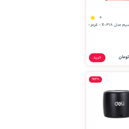
0
اسپیکر بی سیم مدل X-318 - قرمز-
خرید
%38