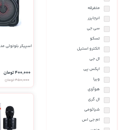
نوشیدنی ها
روشنایی و الکتریکی
متفرقه
انرجایزر
سی جی
تسکو
اسپیکر بلوتوثی مدل S-1346
الکترو استیل
ال جی
ایکس پی
400,000 تومان
ویرا
450,000 تومان
هوآوی
ال گری
شیائومی
ام جی اس