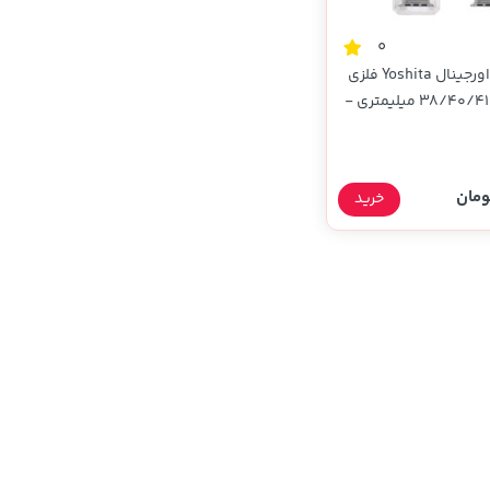
0
بند اپل واچ اورجینال Yoshita فلزی
طرح H سایز 38/40/41 میلیمتری -
شن (پک دار)
خرید