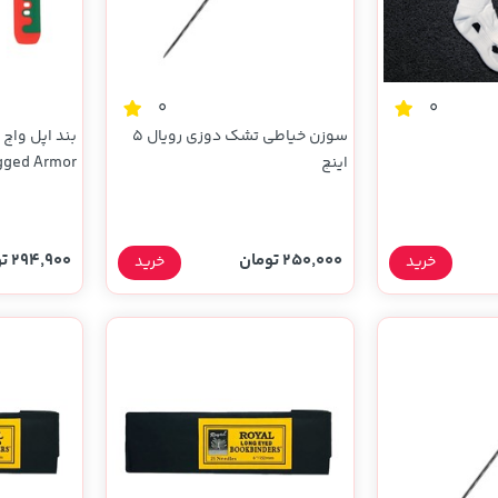
0
0
سوزن خیاطی تشک دوزی رویال 5
اینچ
قرمز (پک دار
250,000 تومان
294,900 تومان
خرید
خرید