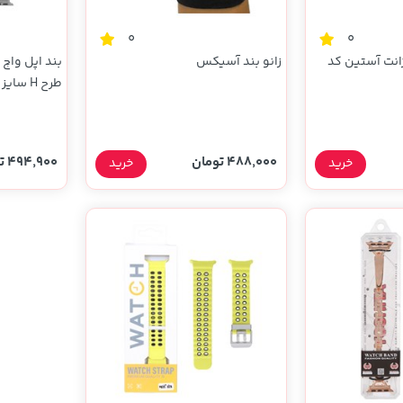
0
0
ژانت آستین کد
زانو بند آسیکس
خاکستری رو
488,000 تومان
494,900 تومان
خرید
خرید