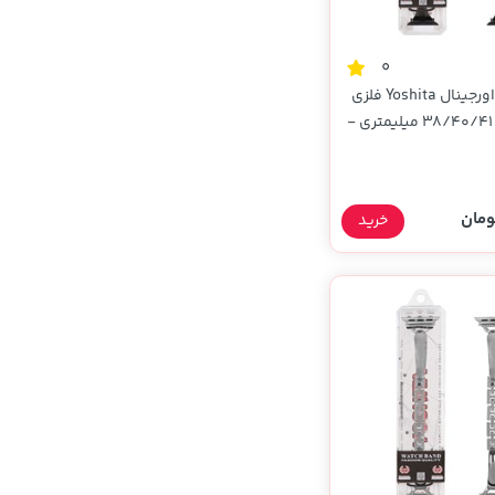
0
بند اپل واچ اورجینال Yoshita فلزی
Grand سایز 38/40/41 میلیمتری -
ار)
خرید