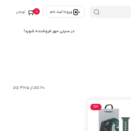
0
ورود
|
ثبت نام
تومان
در سیتی مهر فروشنده شوید!
20 کالا از 3175 کالا
%4