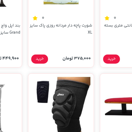
0
0
اریب پارس 2 سانتی متری بسته
شورت پاچه دار مردانه روزی پاک سایز
XL
مشکی (پک د
375,000 تومان
449,900 تومان
خرید
خرید