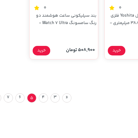
0
0
بند اپل واچ اورجینال Yoshita فلزی
بند سیلیکونی ساعت هوشمند دو
طرح H سایز 38/40/41 میلیمتری -
رنگ سامسونگ Watch 7 Ultra -
سبز فسفری مشکی (پک دار)
508,900 تومان
خرید
خرید
7
6
4
3
«
5