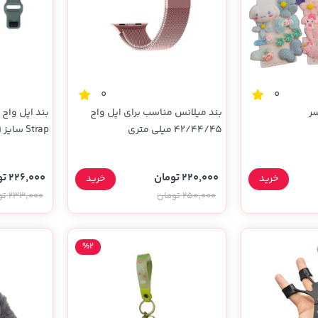
0
0
بند میلانس مناسب برای اپل واچ
42/44/45 میلی متری
سبز
220,000 تومان
226,000 تومان
خرید
خرید
250,000 تومان
233,000 تومان
%2