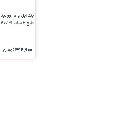
مسی (پک دار)
494,900 تومان