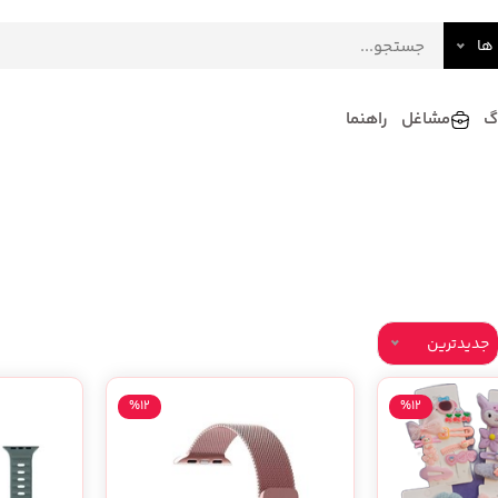
ها
گ
مشاغل
راهنما
فرش
گلاب و عرقیات
فرآورده های لبنی
دکوراسیون داخلی و تزئینی
سرو و پذیرایی
لوازم حیوانات خانگی
جدیدترین
%12
%12