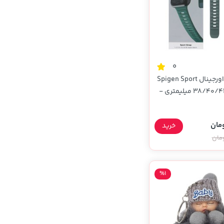
0
بند اپل واچ اورجینال Spigen Sport
Strap سایز 38/40/41 میلیمتری -
خرید
%1