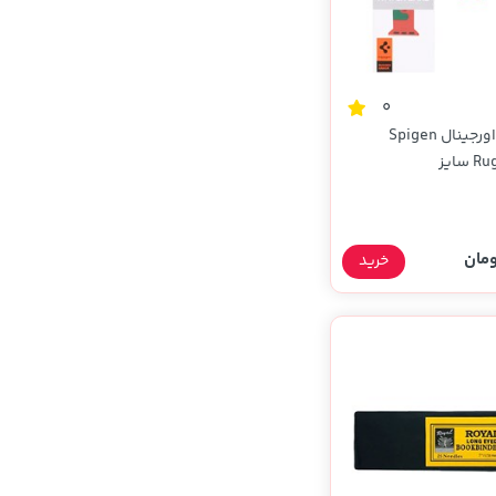
0
بند اپل واچ اورجینال Spigen
Rugged Armor سایز
42/44/45/46/49 میلیمتری - سبز
)
خرید