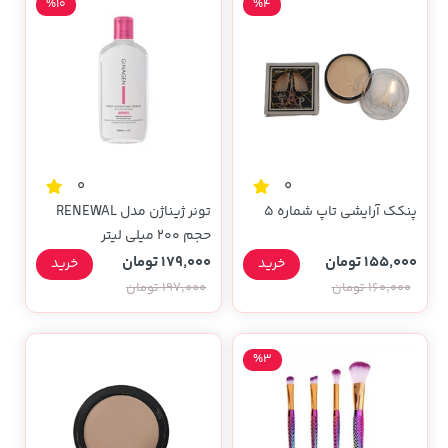
%10
%4
0
0
پنکک آرایشی تاپ شماره ۵
تونر ژیناژن مدل RENEWAL
حجم 200 میلی لیتر
155,000 تومان
179,000 تومان
خرید
خرید
160,000 تومان
197,000 تومان
%3