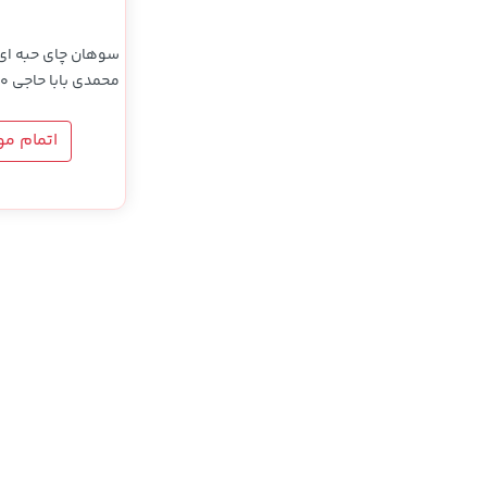
سوهان چای حبه ای
محمدی بابا حاجی 300 گرمی
اتمام م