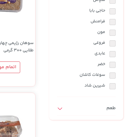
سپاس
حاجی بابا
فرامنش
مون
فروغی
سوهان رژیمی چهار 
طلایی 300 گرمی
عابدی
خضر
اتمام م
سوغات کاشان
شیرین شاد
طعم