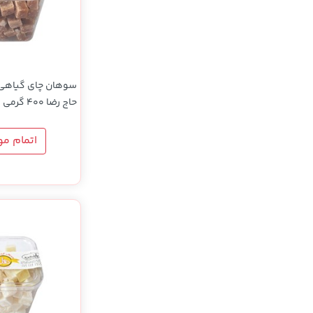
سوهان چای گیاهی 
حاج رضا 400 گرمی
اتمام م