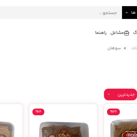
ها
گ
مشاغل
راهنما
ات
سوهان
فرش
گلاب و عرقیات
فرآورده های لبنی
دکوراسیون داخلی و تزئینی
سرو و پذیرایی
لوازم حیوانات خانگی
جدیدترین
%16
%22