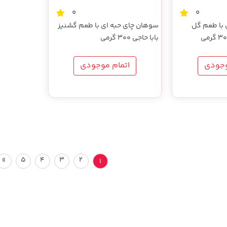
0
0
 با طعم گل
سوهان چای حبه ای با طعم گشنیز
بابا حاجی 300 گرمی
وجودی
اتمام موجودی
»
5
4
3
2
1