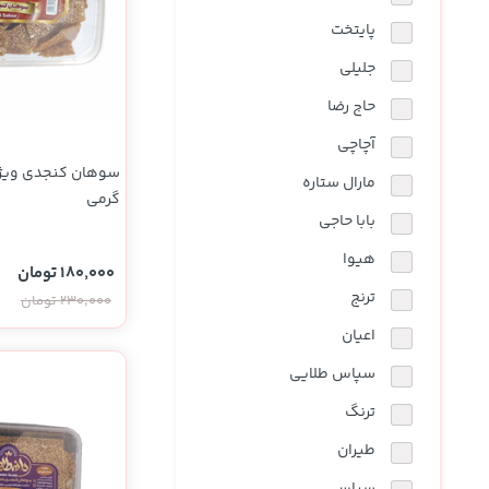
نوشیدنی ها
روشنایی و الکتریکی
پایتخت
جلیلی
حاج رضا
آچاچی
مارال ستاره
گرمی
بابا حاجی
هیوا
180,000 تومان
ترنج
230,000 تومان
اعیان
سپاس طلایی
ترنگ
طیران