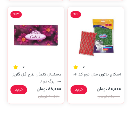
%3
%6
0
0
اسکاچ خاتون مدل نرم کد 04
دستمال کاغذی طرح گل گلریز
100 برگ دو لا
80,000 تومان
88,000 تومان
خرید
خرید
85,000 تومان
90,620 تومان