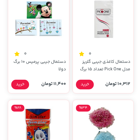
0
0
دستمال کاغذی جیبی گلریز
دستمال جیبی پرمیس 10 برگ
مدل Pick One تعداد 15 برگ
دولا
دولا
10,312 تومان
11,400 تومان
خرید
خرید
%28
%34