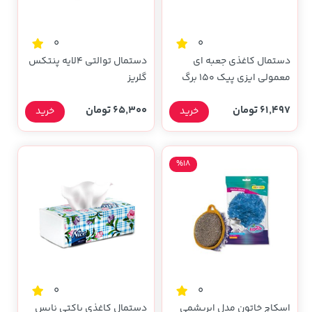
0
0
دستمال کاغذی جعبه ای
دستمال توالتی 4لایه پنتکس
معمولی ایزی پیک 150 برگ
گلریز
دو لایه
61,497 تومان
65,300 تومان
خرید
خرید
%18
0
0
اسکاچ خاتون مدل ابریشمی
دستمال کاغذی پاکتی نایس