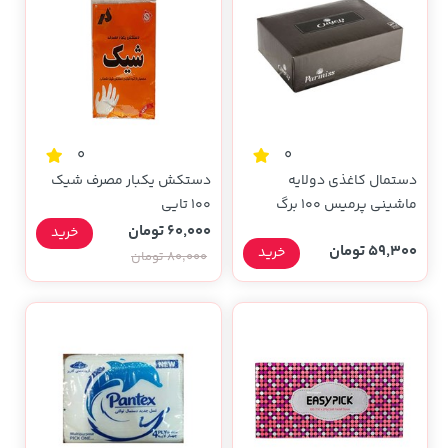
0
0
دستمال کاغذی دولایه
دستکش یکبار مصرف شیک
ماشيني پرميس 100 برگ
100 تایی
60,000 تومان
خرید
59,300 تومان
خرید
80,000 تومان