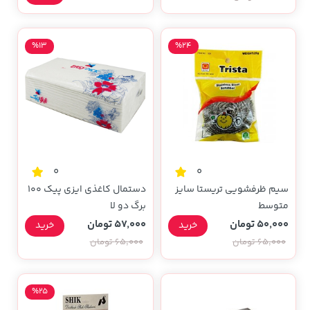
%13
%24
0
0
سیم ظرفشویی تریستا سایز
دستمال کاغذی ایزی پیک 100
متوسط
برگ دو لا
50,000 تومان
57,000 تومان
خرید
خرید
65,000 تومان
65,000 تومان
%25