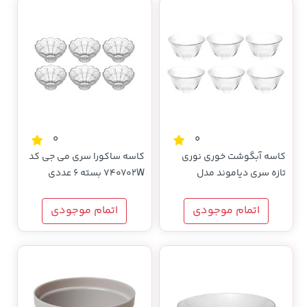
0
0
کاسه آبگوشت خوری نوری
کاسه ساکورا سری می جی کد
تازه سری دیاموند مدل
740702W بسته 6 عددی
220743T بسته 6 عددی
اتمام موجودی
اتمام موجودی