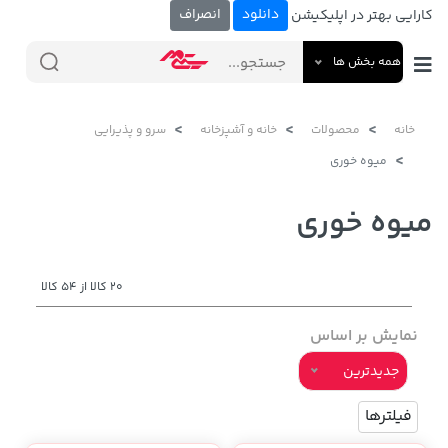
دانلود
انصراف
کارایی بهتر در اپلیکیشن
همه بخش ها
خانه
محصولات
خانه و آشپزخانه
سرو و پذیرایی
میوه خوری
میوه خوری
20 کالا از 54 کالا
نمایش بر اساس
جدیدترین
فیلترها