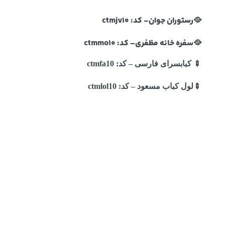
🥘
رستوران جوان
– کد:
ctmjv10
🥘
سفره خانه مظفری
– کد:
ctmmo10
🍢
کبابسرای فارسی
– کد:
ctmfa10
🍢
لول کباب مسعود
– کد:
ctmlol10