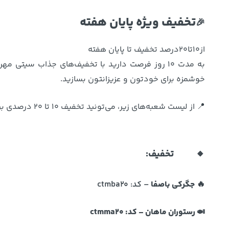
نوشیدنی ها
روشنایی و الکتریکی
تخفیف ویژه پایان هفته
🎉
Pretec Vault USB 3.2 Flash Memory
محافظ ص
- 32GB - نقره ای (گارانتی فراگامان)
ا
از10تا20درصد تخفیف تا پایان هفته
مدل x
1,109,000 تومان
به مدت 10 روز فرصت دارید با تخفیف‌های جذاب سیت
14 Plus
خوشمزه برای خودتون و عزیزانتون بسازید.
مشاهده و خرید
📍 از لیست شعبه‌های زیر، می‌تونید تخفیف 10 تا 20 درصدی برای سفارش‌هاتون دریافت کنید.
🔸
20% تخفیف:
🔥
جگرکی باصفا
– کد:
ctmba20
🍛
رستوران ماهان
– کد:
ctmma20