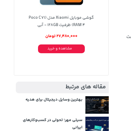
Xi مدل (Poco C71
گوشی موبایل Xiaomi مدل (Poco C71
(RAM 4 ظرفیت 128GB - آبی
27,480,000 تومان
فت
مشاهده و خرید
مقاله های مرتبط
بهترین وسایل دیجیتال برای هدیه
سیتی مهر؛ تحولی در کسب‌وکارهای
ایرانی