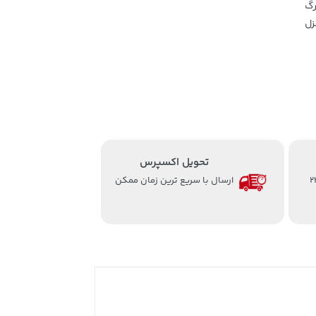
رگ
زل
تحویل اکسپرس
از ساعت 8 الی 24
ارسال با سریع ترین زمان ممکن