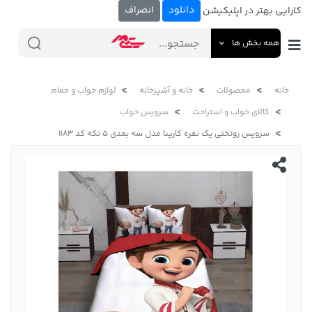
دانلود
انصراف
کارایی بهتر در اپلیکیشن
همه بخش ها
خانه
محصولات
خانه و آشپزخانه
لوازم خواب و حمام
کالای خواب و استراحت
سرویس خواب
سرویس روتختی یک نفره کارینا مدل سه بعدی 5 تکه کد 1183