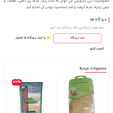
ﺧﺼﻮﺻﯿﺎت این سرویس می توان به ﺛﺒﺎت رﻧﮓ، ﻋﺪم ﭘﺮز دﻫﯽ، ﻟﻄﺎﻓﺖ و
ﻧﺮﻣﯽ پارچه، عدم آﺑﺮﻓﺖ و ضد حساسیت بودن آن اشاره کرد.
دیدگاه ها
شما هم درباره این کالا دیدگاه ثبت کنید
3,230,000 تومان
238,000 تومان
خرید
خرید
4,740,000
289,900
با ثبت دیدگاه 5 امتیاز
ثبت دیدگاه
کسب کنید
محصولات مرتبط
32%
315,900 تومان
خرید
27,080,000 تومان
خرید