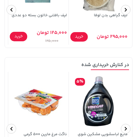
لیف گیاهی بدن لوفا
لیف بافتنی خاتون بسته دو عددی
لیف 
125,000 تومان
خرید
295,000 تومان
5,000
خرید
125,000
1,509,000 تومان
خرید
339,900 تومان
خرید
در کنارش خریداری شده
1,959,000
5%
مایع لباسشویی مشکین شوی
ناگت مرغ مارین 500 گرمی
محاف