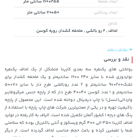
255×160 سانتی متر
ابعاد ملحفه
50×70 سانتی متر
ابعاد روبالشی
129,000 تومان
خرید
169,900 تومان
خرید
شامل
145,900
لحاف , ۲ رو بالشی , ملحفه کشدار، رویه کوسن
نمایش بیشتر
نقد و بررسی
روتختی های یکنفره سه بعدی کارینا متشکل از یک لحاف یکنفره
نواردوزی شده با سایز ۲۴۰ *۱۶۰ سانتیمتر و یک ملحفه کشدار برای
تشک۲۰۰*۹۰ سانتیمتر و ۲ عدد روبالشی طرح دار با سایز ۷۰*۵۰
سانتیمتر و ۱ عدد کوسن ۴۰*۴۰ طرح دار که از پارچه جنس میکروفایبر
154,000 تومان
خرید
27,580,000 تومان
خرید
وارداتی(تنسل) با چاپ دیجیتال دوخته شده است. این محصول از پارچه
171,500
باکیفیت تهیه و در یکی از معتبرترین شرکت های چاپ پارچه با استفاده از
رنگ های درجه ۱ کشور آلمان تکمیل شده است. الیاف به کار رفته در تولید
لحاف کارینا ۳۵۰ الی ۴۰۰ گرم ویسکوز و آنتی باکتریال بوده که سلامتی
شما را تضمین کرده و باعث حجم مناسب لحاف گردیده است. از دیگر