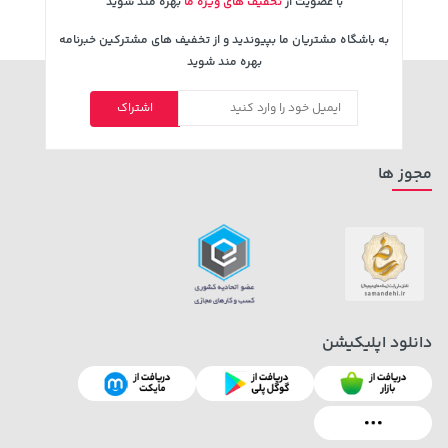
با عضویت از
تخفیف های ویژه ما
بهره مند شوید
به باشگاه مشتریان ما بپیوندید و از تخفیف های مشترکین خبرنامه
بهره مند شوید
185,000 تومان
339,900 تومان
خرید
خرید
219,900
اشتراک
مجوز ها
دانلود اپلیکیشن