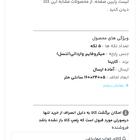
لیست پایین صفحه، از محصولات مشابه این کالا
دیدن کنید .
ویژگی های محصول
تعداد تکه ها
:
5 تکه
جنس پارچه
:
میکروفایبر وارداتی(تنسل)
برند
:
کارینا
ارسال
:
آماده ارسال
ابعاد لحاف
:
5×240×160 سانتی متر
نمایش بیشتر
امکان برگشت کالا به دلیل انصراف از خرید تنها
درصورتی مورد قبول است که پلمپ کالا باز نشده باشد
فروشنده
کالای خواب چهارباغی