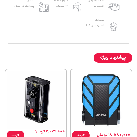
امکان تحویل
7 روز هفته
امکان
اکسپرس
24 ساعته
پرداخت در محل
ضمانت
اصل بودن کالا
پیشنهاد ویژه
2,679,000 تومان
18,580,000 تومان
خرید
خرید