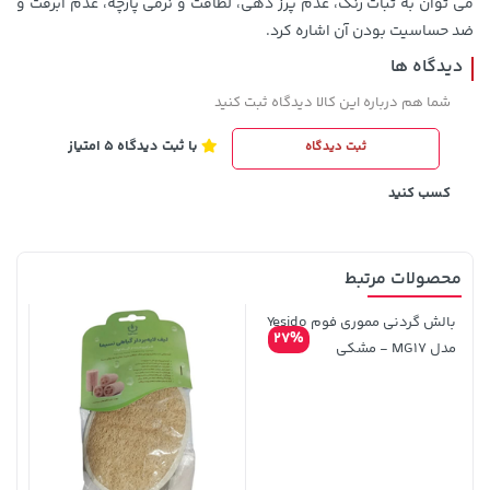
می توان به ﺛﺒﺎت رﻧﮓ، ﻋﺪم ﭘﺮز دﻫﯽ، ﻟﻄﺎﻓﺖ و ﻧﺮﻣﯽ پارچه، عدم آﺑﺮﻓﺖ و
ضد حساسیت بودن آن اشاره کرد.
دیدگاه ها
شما هم درباره این کالا دیدگاه ثبت کنید
141,000 تومان
با ثبت دیدگاه 5 امتیاز
ثبت دیدگاه
خرید
27,580,000 تومان
خرید
165,900
کسب کنید
محصولات مرتبط
بالش گردنی مموری فوم Yesido
27%
مدل MG17 - مشکی
141,000 تومان
خرید
145,000 تومان
خرید
165,900