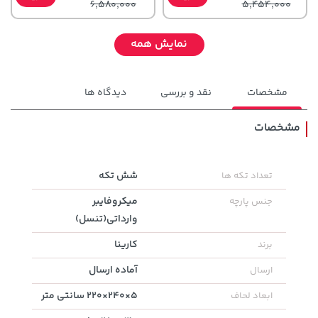
6,580,000
5,454,000
نمایش همه
مشخصات
نقد و بررسی
دیدگاه ها
مشخصات
141,000 تومان
70,000 تومان
شش تکه
تعداد تکه ها
خرید
خرید
90,000
165,900
میکروفایبر
جنس پارچه
وارداتی(تنسل)
کارینا
برند
آماده ارسال
ارسال
5×240×220 سانتی متر
ابعاد لحاف