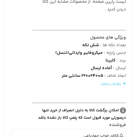
لیست پایین صفحه، از محصولات مشابه این کالا
دیدن کنید .
ویژگی های محصول
تعداد تکه ها
:
شش تکه
جنس پارچه
:
میکروفایبر وارداتی(تنسل)
برند
:
کارینا
ارسال
:
آماده ارسال
ابعاد لحاف
:
5×240×220 سانتی متر
نمایش بیشتر
امکان برگشت کالا به دلیل انصراف از خرید تنها
درصورتی مورد قبول است که پلمپ کالا باز نشده باشد
فروشنده
کالای خواب چهارباغی