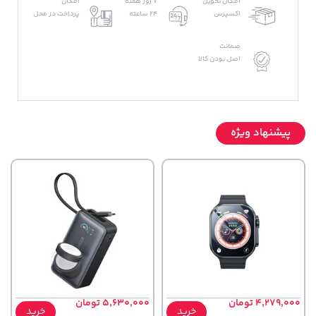
امکان تحویل
7 روز هفته
امکان
اکسپرس
24 ساعته
پرداخت در محل
ضمانت
اصل بودن کالا
پیشنهاد ویژه
4,279,000 تومان
5,630,000 تومان
خرید
خرید