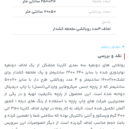
210×250 سانتی متر
ابعاد ملحفه
50×70 سانتی متر
ابعاد روبالشی
100,000 تومان
خرید
315,900 تومان
خرید
شامل
120,000
لحاف،۴عدد روبالشی،ملحفه کشدار
نمایش بیشتر
نقد و بررسی
روتختی های دونفره سه بعدی کارینا متشکل از یک لحاف دونفره
نواردوزی شده با سایز ۲۴۰ *۲۲۰ سانتیمتر و یک ملحفه کشدار برای
تشک۲۰۰*۱۶۰ سانتیمتر و ۴ عدد روبالشی طرح دار با سایز ۷۰*۵۰
سانتیمتر که از پارچه جنس میکروفایبر وارداتی(تنسل) با چاپ دیجیتال
1,579,000 تومان
2,679,000 تومان
خرید
خرید
دوخته شده است. این محصول از پارچه باکیفیت تهیه و در یکی از
3,820,000
2,275,000
معتبرترین شرکت های چاپ پارچه با استفاده از رنگ های درجه ۱ کشور
آلمان تکمیل شده است. الیاف به کار رفته در تولید لحاف کارینا ۳۵۰ الی
۴۰۰ گرم ویسکوز و آنتی باکتریال بوده که سلامتی شما را تضمین کرده و
باعث حجم مناسب لحاف گردیده است. از دیگر ﺧﺼﻮﺻﯿﺎت این سرویس