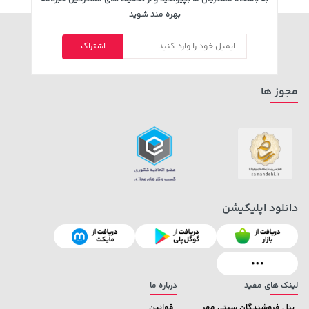
بهره مند شوید
اشتراک
1,109,000 تومان
خرید
104,080,000 تومان
خرید
مجوز ها
دانلود اپلیکیشن
لینک های مفید
درباره ما
پنل فروشندگان سیتی مهر
قوانین