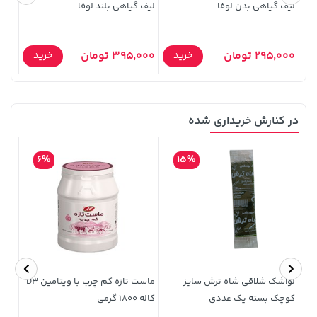
لیف گیاهی بدن لوفا
لیف گیاهی بلند لوفا
لیف 
295,000 تومان
395,000 تومان
5,000
خرید
خرید
در کنارش خریداری شده
3,230,000 تومان
141,000 تومان
خرید
خرید
165,900
4,740,000
6%
15%
لواشک شلاقی شاه ترش سایز
ماست تازه کم چرب با ویتامین D3
نان ت
کوچک بسته یک عددی
کاله 1800 گرمی