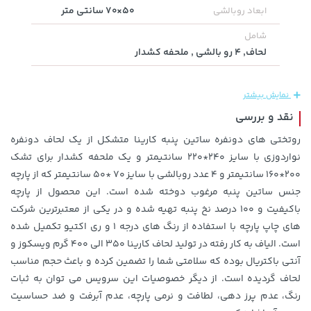
50×70 سانتی متر
ابعاد روبالشی
شامل
1,143,000 تومان
2,399,500 تومان
خرید
خرید
لحاف, ۴ رو بالشی , ملحفه کشدار
2,800,000
1,187,000
نمایش بیشتر
نقد و بررسی
روتختی های دونفره ساتین پنبه کارینا متشکل از یک لحاف دونفره
نواردوزی با سایز ۲۴۰*۲۲۰ سانتیمتر و یک ملحفه کشدار برای تشک
۲۰۰*۱۶۰ سانتیمتر و ۴ عدد روبالشی با سایز ۷۰ *۵۰ سانتیمتر که از پارچه
جنس ساتین پنبه ﻣﺮﻏﻮب دوخته شده است. این محصول از پارچه
باکیفیت و ۱۰۰ درصد نخ پنبه تهیه شده و در یکی از معتبرترین شرکت
141,000 تومان
27,580,000 تومان
خرید
خرید
های چاپ پارچه با استفاده از رنگ های درجه ۱ و ری اکتیو تکمیل شده
165,900
است. الیاف به کار رفته در تولید لحاف کارینا ۳۵۰ الی ۴۰۰ گرم ویسکوز و
آنتی باکتریال بوده که سلامتی شما را تضمین کرده و باعث حجم مناسب
لحاف گردیده است. از دیگر ﺧﺼﻮﺻﯿﺎت این سرویس می توان به ﺛﺒﺎت
رﻧﮓ، ﻋﺪم ﭘﺮز دﻫﯽ، ﻟﻄﺎﻓﺖ و ﻧﺮﻣﯽ پارچه، عدم آﺑﺮﻓﺖ و ضد حساسیت