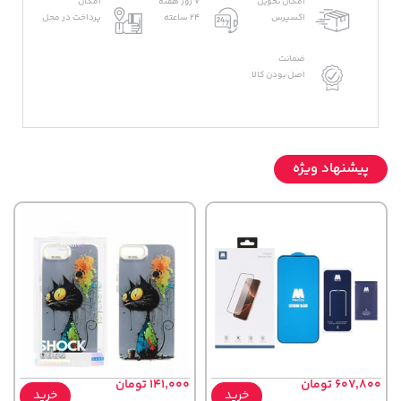
امکان تحویل
7 روز هفته
امکان
اکسپرس
24 ساعته
پرداخت در محل
ضمانت
اصل بودن کالا
پیشنهاد ویژه
607,800 تومان
141,000 تومان
خرید
خرید