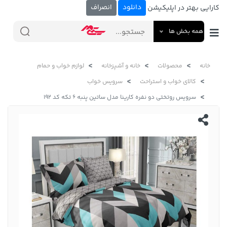
دانلود
انصراف
کارایی بهتر در اپلیکیشن
همه بخش ها
خانه
محصولات
خانه و آشپزخانه
لوازم خواب و حمام
کالای خواب و استراحت
سرویس خواب
سرویس روتختی دو نفره کارینا مدل ساتین پنبه 6 تکه کد 192