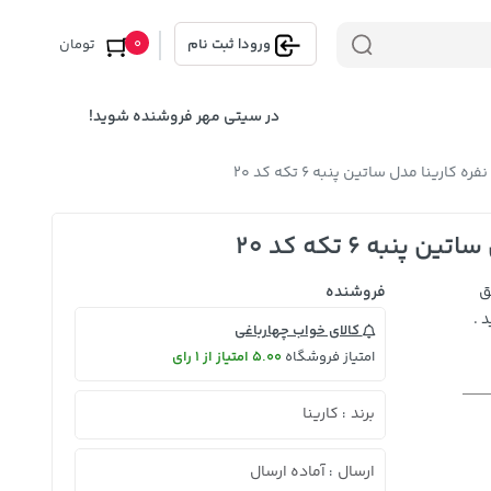
0
ورود
|
ثبت نام
تومان
در سیتی مهر فروشنده شوید!
ارینا مدل ساتین پنبه 6 تکه کد 20
به 6 تکه کد 20
ق
فروشنده
 .
کالای خواب چهارباغی
امتیاز فروشگاه
5.00 امتیاز از 1 رای
برند
کارینا
:
ارسال
آماده ارسال
: