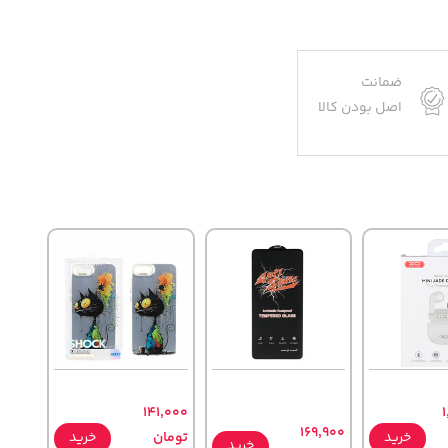
ضمانت
اصل بودن کالا
141,000
169,900
خرید
تومان
خرید
خرید