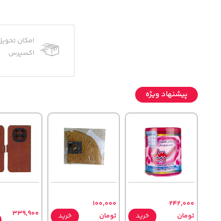
امکان تحویل
اکسپرس
پیشنهاد ویژه
100,000
242,000
339,900
تومان
خرید
تومان
خرید