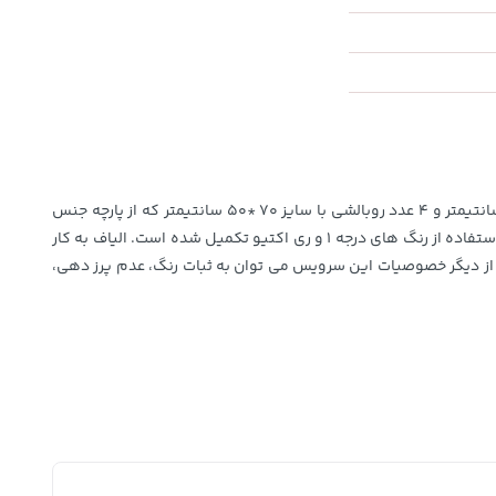
روتختی های دونفره ساتین پنبه کارینا متشکل از یک لحاف دونفره نواردوزی با سایز ۲۴۰*۲۲۰ سانتیمتر و یک ملحفه کشدار برای تشک ۲۰۰*۱۶۰ سانتیمتر و ۴ عدد روبالشی با سایز ۷۰ *۵۰ سانتیمتر که از پارچه جنس
ساتین پنبه ﻣﺮﻏﻮب دوخته شده است. این محصول از پارچه باکیفیت و ۱۰۰ درصد نخ پنبه تهیه شده و در یکی از معتبرترین شرکت های چاپ پارچه با استفاده از رنگ های درجه ۱ و ری اکتیو تکمیل شده است. الیاف به کار
اف گردیده است. از دیگر ﺧﺼﻮﺻﯿﺎت این سرویس می توان به ﺛﺒﺎت رﻧﮓ، ﻋﺪم ﭘﺮز دﻫﯽ،