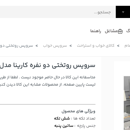
گ
مشاغل
راهنما
ام
کالای خواب و استراحت
سرویس خواب
سرویس روتختی دو نفره ک
فرش
گلاب و عرقیات
فرآورده های لبنی
دکوراسیون داخلی و تزئینی
سرویس روتختی دو نفره کارینا مدل ساتین پن
سرو و پذیرایی
متاسفانه این کالا در حال حاضر موجود نیست . لطفا از طری
لوازم حیوانات خانگی
لیست پایین صفحه، از محصولات مشابه این کالا دیدن کنید
ویژگی های محصول
تعداد تکه ها
:
شش تکه
جنس پارچه
:
ساتین پنبه