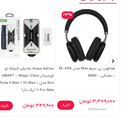
23%
قاب هولوگرامی Funnyrich طرح دار
هدفون بی سیم Max مدل M-A45
محافظ صفحه نمایش شیشه ای
Xiaomi Red
- مشکی - MMX
اورجینال XMART - Magic Glass
Box مدل Iphone X Max / XS Max
11 Pro Max (پک دار)
3,379,000 تومان
خرید
349,900 تومان
خرید
خرید
4,370,000