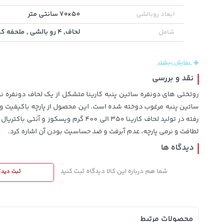
50×70 سانتی متر
ابعاد روبالشی
141,000
3,879,000
104,080,000
تومان
لحاف, ۴ رو بالشی , ملحفه کشدار
شامل
خرید
خرید
تومان
تومان
165,900
نمایش بیشتر
نقد و بررسی
رفته در تولید لحاف کارینا ۳۵۰ الی
ﻟﻄﺎﻓﺖ و ﻧﺮﻣﯽ پارچه، عدم آﺑﺮﻓﺖ و ضد حساسیت بودن آن اشاره کرد.
دیدگاه ها
شما هم درباره این کالا دیدگاه ثبت کنید
ثبت دیدگ
محصولات مرتبط