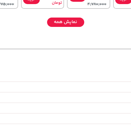
تومان
275,000
4,780,000
نمایش همه
141,000
141,000
119,900
خرید
تومان
خرید
تومان
خرید
تومان
65,900
165,900