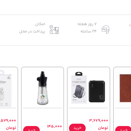
7 روز هفته
امکان
24 ساعته
پرداخت در محل
1,579,000
3,679,000
145,000
تومان
خرید
تومان
خرید
خرید