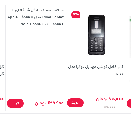
محافظ صفحه نمایش شیشه ای Full
7%
Cover SoMax مدل Apple iPhone 11
Pro / iPhone XS / iPhone X
قاب کامل گوشی موبایل نوکیا مدل
N107
گر
 /
75,000 تومان
,000
خرید
139,900 تومان
خرید
80,000