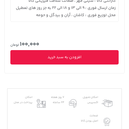
گارانتی کالا
سیتی مهر ، ضمانت سلامت فیزیکی کالا
:
زمان ارسال فوری
9 الی 13 و 18 الی 22 به جز روز های تعطیل
:
محل توزیع فوری
کاشان ، آران و بیدگل و حومه
:
100,000
تومان
افزودن به سبد خرید
امکان تحویل
7 روز هفته
امکان
اکسپرس
24 ساعته
پرداخت در محل
ضمانت
اصل بودن کالا