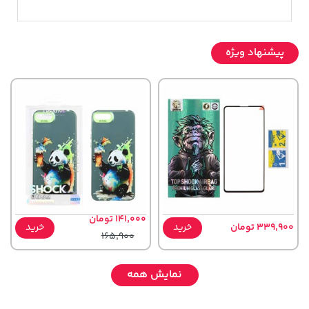
پیشنهاد ویژه
141,000 تومان
339,900 تومان
خرید
خرید
165,900
نمایش همه