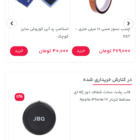
4,279,000 تومان
19,879,000 تومان
خرید
خرید
5,454,000
چسب نسوز مسی 10 میلی متری -
استامپ پد آبی کوروش سایز
آبرنگ
DST
کوچک
279,000 تومان
40,000 تومان
20,000
خرید
خرید
در کنارش خریداری شده
1,509,000 تومان
149,900 تومان
خرید
خرید
قاب پشت سخت شفاف دور ژله ای
1,959,000
11%
محافظ لنزدار Apple iPhone 17