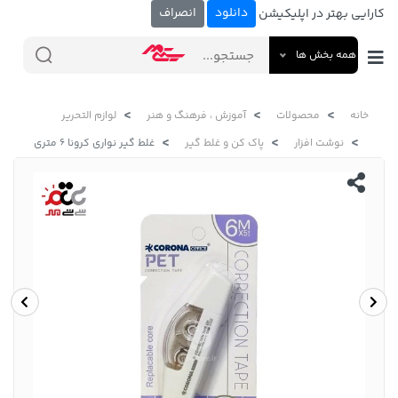
دانلود
انصراف
کارایی بهتر در اپلیکیشن
همه بخش ها
خانه
محصولات
آموزش ، فرهنگ و هنر
لوازم التحریر
نوشت افزار
پاک کن و غلط گیر
غلط گیر نواری کرونا 6 متری