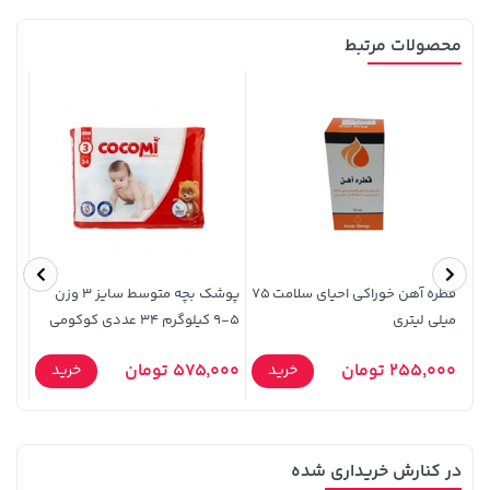
محصولات مرتبط
23,980,000 تومان
خرید
18,580,000 تومان
خرید
قطره آهن خوراکی احیای سلامت 75
پوشک بچه متوسط سایز 3 وزن
میلی لیتری
5-9 کیلوگرم 34 عددی کوکومی
عدد
0,000
255,000 تومان
575,000 تومان
خرید
خرید
141,000 تومان
607,800 تومان
در کنارش خریداری شده
خرید
خرید