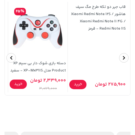
659,900
165,900
قاب جیر دو تکه طرح مگ سیف
25%
هاشور Xiaomi Redmi Note 12S /
Xiaomi Redmi Note 11 4G /
Redmi Note 11S - قرمز
دسته بازی شوک دار بی سیم XP
حنا س
Product مدل XP-Mx311S - سفید
100,000 تومان
خرید
1,109,000 تومان
خرید
120,000
2,339,000 تومان
90,000
خرید
275,900 تومان
خرید
3,079,000