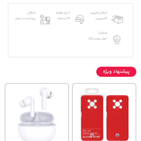
امکان تحویل
7 روز هفته
امکان
اکسپرس
24 ساعته
پرداخت در محل
ضمانت
اصل بودن کالا
پیشنهاد ویژه