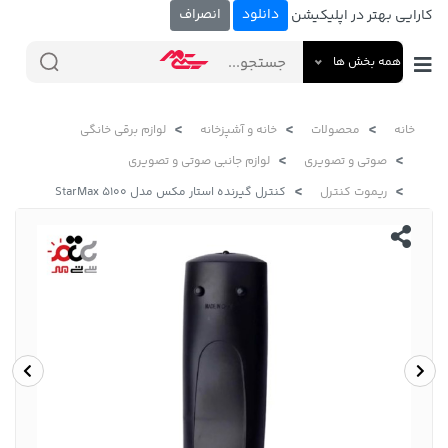
دانلود
انصراف
کارایی بهتر در اپلیکیشن
همه بخش ها
خانه
محصولات
خانه و آشپزخانه
لوازم برقی خانگی
صوتی و تصویری
لوازم جانبی صوتی و تصویری
ریموت کنترل
کنترل گیرنده استار مکس مدل StarMax 5100