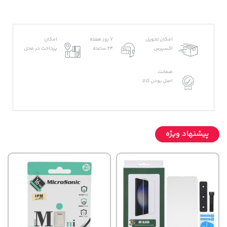
امکان تحویل
7 روز هفته
امکان
اکسپرس
24 ساعته
پرداخت در محل
ضمانت
اصل بودن کالا
پیشنهاد ویژه