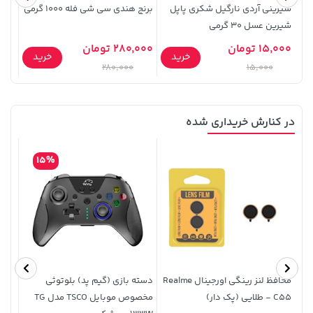
شیرینی آردی نارگیل شکری پاپل
برنج هندی سی شی فله 1000 گرمی
شیرین عسل 30 گرمی
لیتر
15,000 تومان
280,000 تومان
65,000
خرید
خرید
280,000
15,000
در کنارش خریداری شده
154,000 تومان
169,900 تومان
خرید
خرید
171,500
15%
محافظ لنز رینگی اورجینال Realme
دسته بازی (گیم پد) بلوتوثی
قاب 
C55 - طلایی (پک دار)
مخصوص موبایل TSCO مدل TG