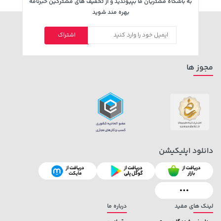
به باشگاه مشتریان ما بپیوندید و از تخفیف های مشترکین خبرنامه
بهره مند شوید
اشتراک
141,000 تومان
27,780,000 تومان
خرید
خرید
165,900
مجوز ها
دانلود اپلیکیشن
1,579,000 تومان
خرید
145,000 تومان
خرید
2,275,000
لینک های مفید
درباره ما