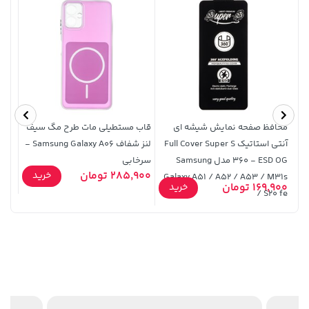
120,000
محافظ صفحه نمایش شیشه ای
قاب مستطیلی مات طرح مگ سیف
قاب 
آنتی استاتیک Full Cover Super S
لنز شفاف Samsung Galaxy A06 -
e 6s
360 - ESD OG مدل Samsung
سرخابی
Plus - فسفری (پک اصل
1,109,000 تومان
خرید
2,729,000 تومان
خرید
285,900 تومان
9,900
خرید
Galaxy A51 / A52 / A53 / M31s
169,900 تومان
خرید
/ S20 fe