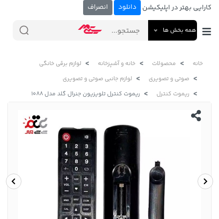
دانلود
انصراف
کارایی بهتر در اپلیکیشن
همه بخش ها
خانه
محصولات
خانه و آشپزخانه
لوازم برقی خانگی
صوتی و تصویری
لوازم جانبی صوتی و تصویری
ریموت کنترل
ریموت کنترل تلویزیون جنرال گلد مدل 1088