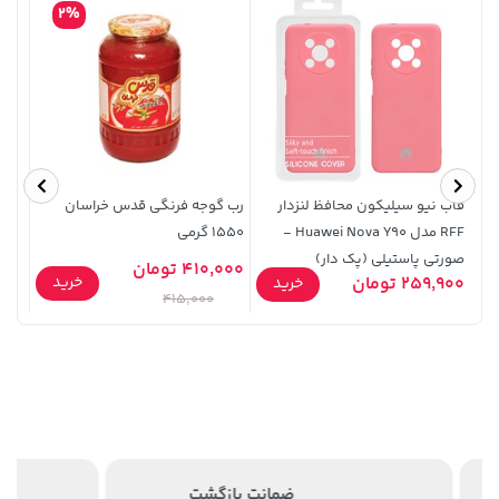
659,900
165,900
2%
قاب نیو سیلیکون محافظ لنزدار
رب گوجه فرنگی قدس خراسان
اسنک
RFF مدل Huawei Nova Y90 -
1550 گرمی
مشی 90 گ
صورتی پاستیلی (پک دار)
410,000 تومان
315,900 تومان
خرید
3,879,000 تومان
خرید
خرید
259,900 تومان
90,000
خرید
415,000
اصالت کالا