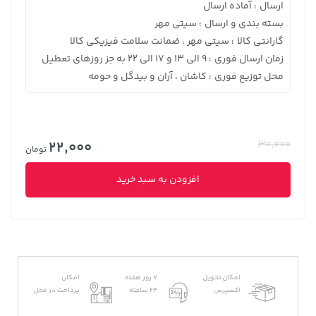
ارسال
آماده ارسال
:
بسته بندی و ارسال
سیتی مهر
:
گارانتی کالا
سیتی مهر ، ضمانت سلامت فیزیکی کالا
:
زمان ارسال فوری
9 الی 13 و 17 الی 22 به جز روزهای تعطیل
:
محل توزیع فوری
کاشان ، آران و بیدگل و حومه
:
22,000
30,000
تومان
افزودن به سبد خرید
امکان تحویل
7 روز هفته
امکان
اکسپرس
24 ساعته
پرداخت در محل