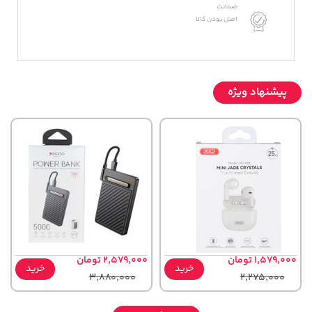
ضمانت
اصل بودن کالا
پیشنهاد ویژه
1,579,000 تومان
2,579,000 تومان
خرید
خرید
3,880,000
2,275,000