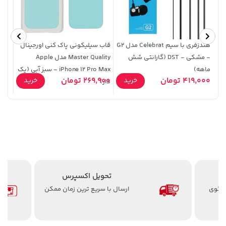
هندزفری با سیم Celebrat مدل G2
قاب سیلیکونی پاک کنی اورجینال
- مشکی - DST (گارانتی شش
Master Quality مدل Apple
مشک
ماهه)
iPhone 12 Pro Max - سبز آبی (پک
141,000 تومان
141,000 تومان
9,000
خرید
خرید
419,000 تومان
269,900 تومان
خرید
خرید
دار)
165,900
165,900
تحویل اکسپرس
اعت 8 الی 24 پاسخگوی
ارسال با سریع ترین زمان ممکن
3,230,000 تومان
1,109,000 تومان
خرید
خرید
4,740,000