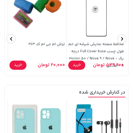
27,280,000 تومان
خرید
56,680,000 تومان
خرید
محافظ صفحه نمایش شیشه ای خم
تراش ام جی ام کد 263
دفتر 
فول چسب Full Cover Kusa درجه
یک - Honor 50 / Nova 9 / Nova
539,900 تومان
20,000 تومان
5,500
خرید
خرید
8 - مشکی
در کنارش خریداری شده
169,900 تومان
خرید
44,780,000 تومان
خرید