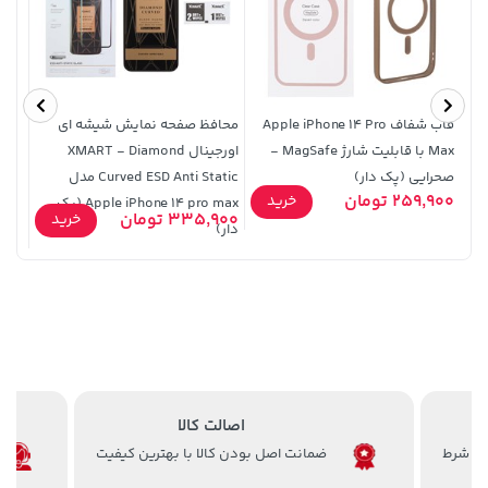
قاب شفاف Apple iPhone 14 Pro
محافظ صفحه نمایش شیشه ای
Max با قابلیت شارژ MagSafe -
اورجینال XMART - Diamond
صحرایی (پک دار)
Curved ESD Anti Static مدل
 17 Air
3,679,000 تومان
2,000
خرید
40,380,000 تومان
خرید
259,900 تومان
خرید
Apple iPhone 14 pro max (پک
4,780,000
335,900 تومان
خرید
دار)
اصالت کالا
ضمانت اصل بودن کالا با بهترین کیفیت
141,000 تومان
خرید
27,280,000 تومان
خرید