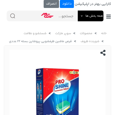
دانلود
انصراف
کارایی بهتر در اپلیکیشن
همه بخش ها
خانه
محصولات
سوپر مارکت
شستشو و نظافت
شوینده ظروف
قرص ماشین ظرفشویی پروشاین بسته 22 عددی