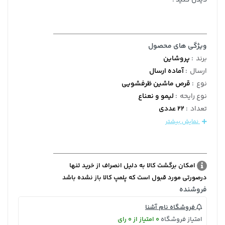
ویژگی های محصول
برند
:
پروشاین
ارسال
:
آماده ارسال
نوع
:
قرص ماشین ظرفشویی
نوع رایحه
:
لیمو و نعناع
تعداد
:
22 عددی
نمایش بیشتر
امکان برگشت کالا به دلیل انصراف از خرید تنها
درصورتی مورد قبول است که پلمپ کالا باز نشده باشد
فروشنده
فروشگاه نام آشنا
امتیاز فروشگاه
0 امتیاز از 0 رای