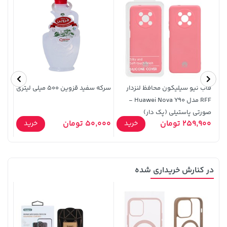
1,849,000 تومان
1,109,000 تومان
خرید
خرید
2,179,000
قاب نیو سیلیکون محافظ لنزدار
سرکه سفید قزوین 500 میلی لیتری
لوا
RFF مدل Huawei Nova Y90 -
صورتی پاستیلی (پک دار)
7,000 
259,900 تومان
50,000 تومان
خرید
خرید
در کنارش خریداری شده
141,000 تومان
1,579,000 تومان
خرید
خرید
2,275,000
165,900