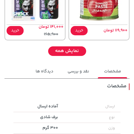
141,000 تومان
119,900 تومان
خرید
خرید
165,900
نمایش همه
مشخصات
نقد و بررسی
دیدگاه ها
مشخصات
آماده ارسال
ارسال
40,580,000 تومان
خرید
104,880,000 تومان
خرید
برف شادی
نوع
300 گرم
وزن