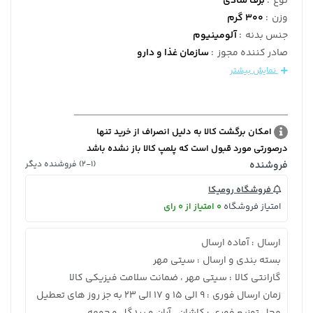
نوع
:
برف شادی
وزن
:
300 گرم
جنس بدنه
:
آلومینیوم
صادر کننده مجوز
:
سازمان غذا و دارو
نمایش بیشتر
امکان برگشت کالا به دلیل انصراف از خرید تنها
درصورتی مورد قبول است که پلمپ کالا باز نشده باشد
فروشنده
(2-1) فروشنده دیگر
فروشگاه رومیکا
امتیاز فروشگاه
0 امتیاز از 0 رای
ارسال
آماده ارسال
:
بسته بندی و ارسال
سیتی مهر
:
گارانتی کالا
سیتی مهر ، ضمانت سلامت فیزیکی کالا
:
زمان ارسال فوری
9 الی 15 و 17 الی 23 به جز روز های تعطیل
:
محل توزیع فوری
کاشان ، آران و بیدگل و حومه
: