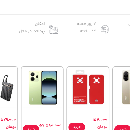
7 روز هفته
امکان
24 ساعته
پرداخت در محل
,579,000
154,000
57,580,000
تومان
خرید
تومان
خرید
خرید