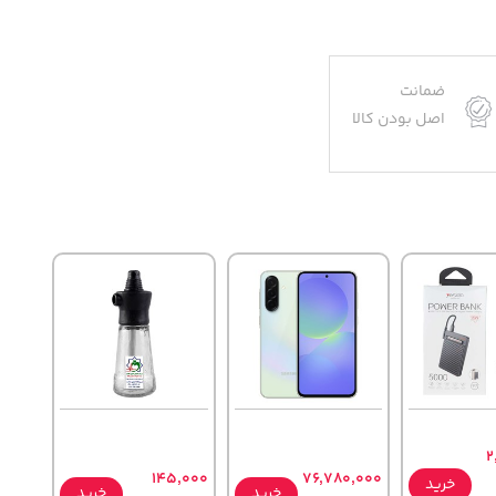
ضمانت
اصل بودن کالا
2
145,000
76,780,000
خرید
خرید
خرید