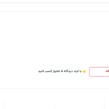
148,000
تومان
خرید
خرید
159,900
با ثبت دیدگاه 5 امتیاز کسب کنید
اه