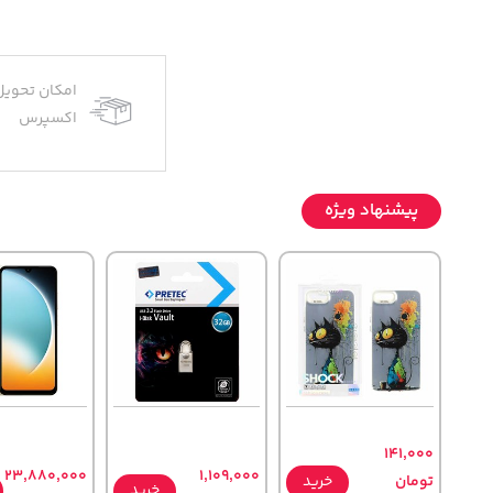
امکان تحویل
اکسپرس
پیشنهاد ویژه
141,000
23,880,000
1,109,000
تومان
خرید
خرید