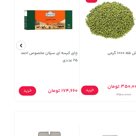
له 1000 گرمی
چای کیسه ای سیلان مخصوص احمد
25 عددی
گرمی
350, تومان
خرید
174,660 تومان
44,800 تومان
خرید
350,000