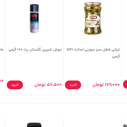
ترشی فلفل سبز سوزنی اصالت 540
جوش شیرین گلستان پت 180 گرمی
ماش ف
گرمی
000
179,000 تومان
57,500 تومان
خرید
خرید