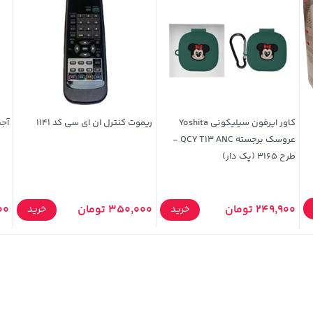
کاور ایرفون سیلیکونی Yoshita
ریموت کنترل ان ای سی کد 1141
آجی
عروسک برجسته QCY T13 ANC -
طرح 3165 (پک دار)
249,900 تومان
350,000 تومان
,000
خرید
خرید