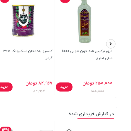
ندقی
عرق ترکیبی قند خون طوبی 1000
کنسرو بادمجان اسکیوتک 365
میلی لیتری
گرمی
250,000 تومان
84,967 تومان
خرید
خرید
خرید
84,967
250,000
در کنارش خریداری شده
13%