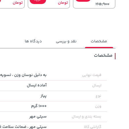
تومان
تومان
165,900
مشخصات
نقد و بررسی
دیدگاه ها
مشخصات
1,143,000
185,000
42,780,000
تومان
خرید
تومان
خرید
به دلیل نوسان وزن ، تسویه 
قیمت نهایی
تومان
1,187,000
219,900
آماده ارسال
ارسال
پیاز
نوع
1000 گرم
وزن
سیتی مهر
بسته بندی و ارسال
سیتی مهر ، ضمانت سلامت فی
گارانتی کالا