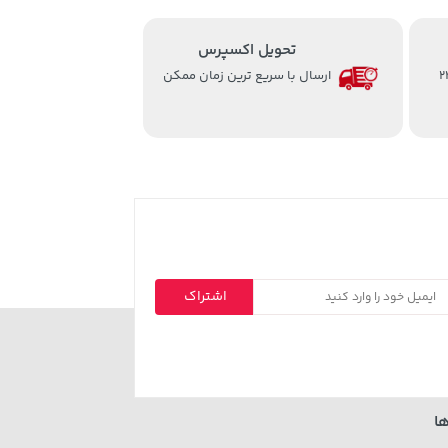
تحویل اکسپرس
از ساعت 8 الی 24
ارسال با سریع ترین زمان ممکن
اشتراک
ا