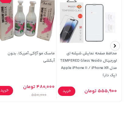
 ای
محافظ صفحه نمایش شیشه ای
ماسک مو آژاکی آمریکا، بدون
ا برچسب محافظ
اورجینال TEMPERED Glass Yesido
آبکشی
Appl /
مدل Apple iPhone 11 / iPhone XR
(پک دار)
480,000 تومان
خرید
555,900 تومان
خرید
خرید
550,000