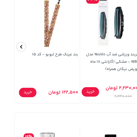
کمربند ورزشی ضد آب Yesido مدل
بند عینک طرح لبوبو - کد 15
کش مو ۶ عددی بنفش
WB13 - مشکی (گارانتی 18 ماه
ویض نیکان همراه)
2,230, تومان
خرید
122,500 تومان
50,000 تومان
خرید
2,230,000