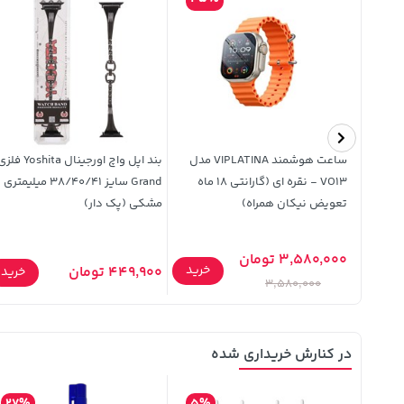
 ژانت
ساعت هوشمند VIPLATINA مدل
بند اپل واچ اورجینال Yoshita ف
VO13 - نقره ای (گارانتی 18 ماه
Grand سایز 38/40/41 میلیمتر
تعویض نیکان همراه)
مشکی (پک دار)
3,580,000 تومان
خرید
449,900 تومان
خرید
خرید
3,580,000
در کنارش خریداری شده