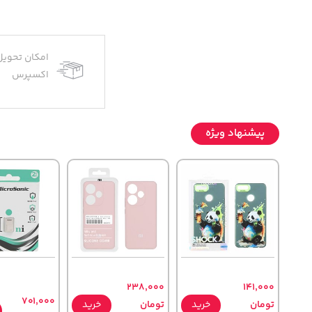
امکان تحویل
اکسپرس
پیشنهاد ویژه
238,000
141,000
701,000
تومان
خرید
تومان
خرید