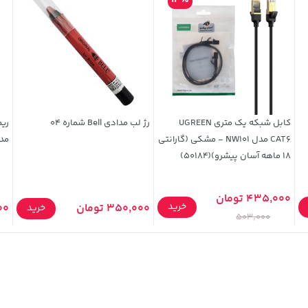
14%
کابل شبکه یک متری UGREEN
رژ لب مدادی Bell شماره 04
ریم
CAT6 مدل NW101 - مشکی (گارانتی
مد
18 ماهه آسان پیشرو)(50184)
435,000 تومان
خرید
350,000 تومان
000
خرید
503,000