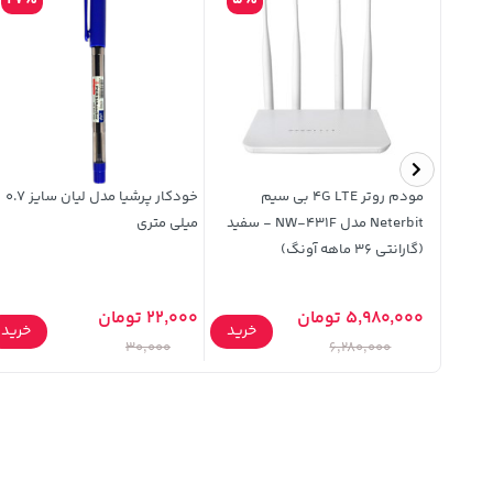
27%
5%
رجینال
مودم روتر 4G LTE بی سیم
خودکار پرشیا مدل لیان سایز 0.7
Mas مدل Xiaomi Redmi
Neterbit مدل NW-431F - سفید
میلی متری
(گارانتی 36 ماهه آونگ)
5,980,000 تومان
22,000 تومان
خرید
خرید
خرید
30,000
6,280,000