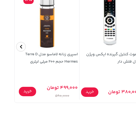
16%
وت کنترل گیرنده ایکس ویژن
اسپری زنانه لاماسو مدل Terre D
کیف موبا
ل فلش دار
Hermes حجم 200 میلی لیتری
M62 / F62 - قهوه 
499,000 تومان
خرید
380, تومان
329,900 توما
خرید
590,000