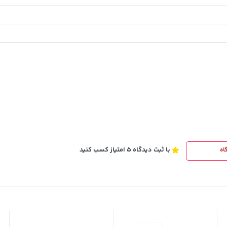
1,579,000
تومان
خرید
خرید
2,275,000
با ثبت دیدگاه 5 امتیاز کسب کنید
اه