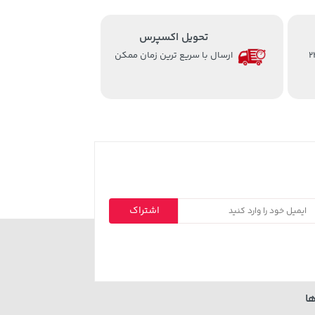
تحویل اکسپرس
از ساعت 8 الی 24
ارسال با سریع ترین زمان ممکن
اشتراک
ا