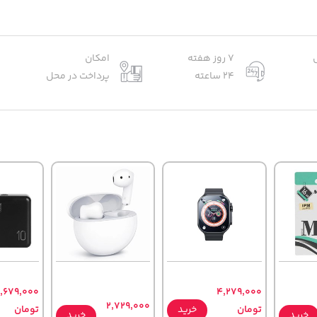
7 روز هفته
امکان
24 ساعته
پرداخت در محل
,679,000
4,279,000
2,729,000
تومان
خرید
تومان
خرید
خرید