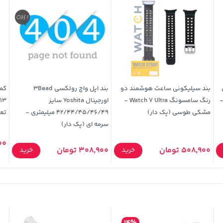
لزی
بند سیلیکونی ساعت هوشمند دو
بند اپل واچ رولکسی 3Bead
ی -
رنگ سامسونگ Watch 7 Ultra -
اورجینال Yoshita سایز
مشکی طوسی (پک دار)
42/44/45/46/49 میلیمتری -
تع
سرمه ای (پک دار)
000
508,900 تومان
308,900 تومان
خرید
خرید