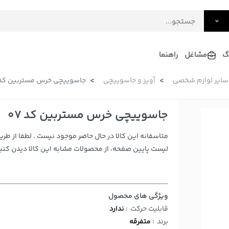
گ
مشاغل
راهنما
سایر لوازم شخصی
آویز و جاسوییچی
جاسوییچی خرس مستربین کد 7
فرش
گلاب و عرقیات
فرآورده های لبنی
دکوراسیون داخلی و تزئینی
جاسوییچی خرس مستربین کد 07
سرو و پذیرایی
متاسفانه این کالا در حال حاضر موجود نیست . لطفا از طری
لوازم حیوانات خانگی
لیست پایین صفحه، از محصولات مشابه این کالا دیدن کنید
ویژگی های محصول
قابلیت حرکت
:
ندارد
برند
:
متفرقه